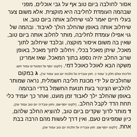
אסור לחולבה ביום טוב אף על גבי אוכלים, מפני
שבהמה העומדת לחליבה היא מוקצית. אלא משום צער
בעלי חיים יאמר לגוי שיחלוב אותה ביום טוב, או
שיחלוב אותה באופן שהחלב הולך לאיבוד. ובהמה של
גוי אפילו עומדת לחליבה, מותר לחלוב אותה ביום טוב,
שאין בה משום איסור מוקצה, ובלבד שיחלוב לתוך
מאכל, שיתן מאכל בכלי, ויחלוב לתוך מאכל, באופן
שרוב החלב יהיה נספג בתוך המאכל, שאז אמרינן
משקה הבא לאוכל כאוכל דמי.
[ילקוט יוסף על המועדים עמוד תעג.
.
ג
במקום
הליכות עולם חלק ב' עמוד כ. חזון עובדיה על הלכות יום טוב עמוד עד]
שחולבים על ידי מכונת חליבה חשמלית, נראה שמותר
להלביש הצינור בעת תנועת החשמל בדדי הבהמה
באופן שהחלב ילך לאבוד זמן מועט, ואחר כך יעמיד כלי
תחת הדד לקבל החלב.
.
[ילקוט יוסף שם, וחזון עובדיה יום טוב עמוד עה]
ד
מותר לדוך שקדים ביום טוב, להוציא החלב שלהם,
כיון שמפיגים טעם, ואין דרך לעשות מהם הרבה בבת
אחת.
.
[ילקוט יוסף שם. חזון עובדיה על הלכות יום טוב עמוד עה]