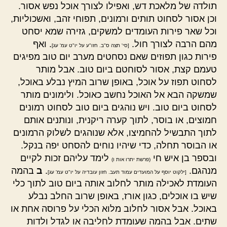
תולדה של מלאכת דש, ואפילו לצורך אוכל נפש אסור.
וכן אסור לסחוט תותים ורמונים, תפוחי זהב, ואשכוליות,
וכל שאר פירות העומדים למשקים, גזירה שמא יסחט
מהם הרבה לצורך חול.
. ואף
[סי' תצה ס"ב. חזו"ע על יו"ט עמ' עג]
פירות כגון תפוזים שאם נסחטים מערב יום טוב מפיגים
טעמם קצת, אסור לסוחטם ביום טוב. אבל מותר
לסחוט תפוז על אוכל, באופן שרוב המיץ נבלע באוכל,
שמשקה הבא אל האוכל נחשב כאוכל. ולימונים מותר
לסחוט ביום טוב. ויש נוהגים ביום טוב לסחוט רמונים
חמוצים, או בוסר, לתוך קערה ריקנית, ונותנים אותם
לתוך התבשיל להחמיצו, אלא שנוהגים לשלוק הרמונים
או הבוסר תחלה, כדי שיהיו נוחים להסחט יפה בנקל.
ובספר בן איש חי
לימד עליהם זכות לקיים
(פרשת יתרו אות ו)
מנהגם.
.
ב
בהמה
[ילקוט יוסף על המועדים עמוד תעב. חזון עובדיה על יו"ט עמ' עג]
העומדת לאכילה מותר לחלוב אותה ביום טוב לתוך כלי
שיש בו אוכלים, כגון אורז, באופן שרוב החלב נבלע
באוכל. אבל אסור לחלוב מלוא הכלי על פרוסה אחת או
שתים. אבל בהמה שעומדת לחליבה או לגדל ולדות