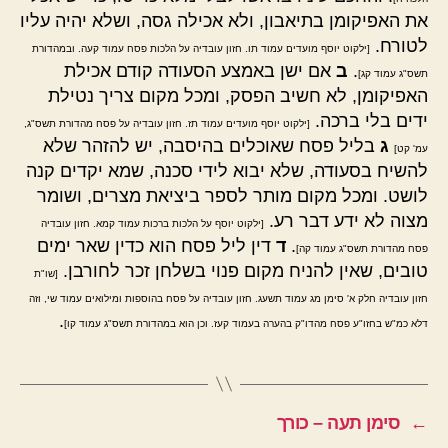
את האפיקומן בתיאבון, ולא אכילה גסה, ושלא יהיה עליו
לטורח.
[ילקוט יוסף מועדים עמוד תו. חזון עובדיה על הלכות פסח עמוד קעה. ובמהדורת
.
ב
אם ישן באמצע הסעודה קודם אכילת
תשס"ג עמוד קג]
האפיקומן, לא חשיב הפסק, ומכל מקום צריך נטילת
ידים בלי ברכה.
[ילקוט יוסף מועדים עמוד תז. חזון עובדיה על פסח מהדורת תשס"ג,
ג
בליל פסח שאוכלים בהיסבה, יש להזהר שלא
עמ' קט]
להשיח בסעודה, שלא יבוא לידי סכנה, שמא יקדים קנה
לושט. ומכל מקום מותר לספר ביציאת מצרים, ושומר
מצוה לא ידע דבר רע.
[ילקוט יוסף על הלכות ברכות עמוד קמא. חזון עובדיה
.
ד
דין ליל פסח הוא כדין שאר ימים
פסח מהדורת תשס"ג עמוד קה]
טובים, שאין להניח מקום פנוי בשלחן זכר לחורבן.
[שו"ת
חזון עובדיה חלק א' סימן מג עמוד תשעג. חזון עובדיה על פסח בהוספות ומילואים עמוד שי, וזה
.
דלא כמ"ש בחזו"ע פסח מהדו"ק בהערה בעמוד קעז. וכן הוא במהדורת תשס"ג עמוד קו]
←
סימן תעה – כורך