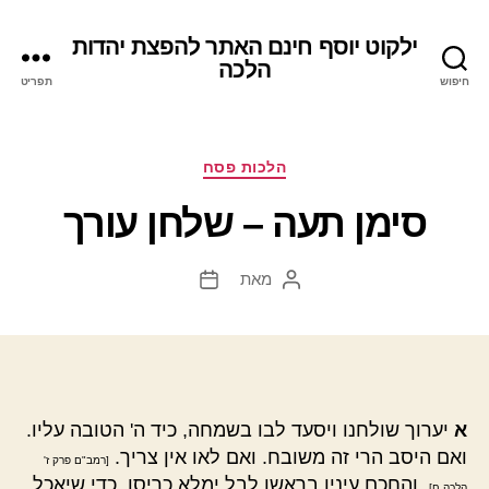
ילקוט יוסף חינם האתר להפצת יהדות
הלכה
חיפוש
תפריט
קטגוריות
הלכות פסח
סימן תעה – שלחן עורך
מאת
המחבר
תאריך
הפוסט
פוסט
א
יערוך שולחנו ויסעד לבו בשמחה, כיד ה' הטובה עליו.
ואם היסב הרי זה משובח. ואם לאו אין צריך.
[רמב"ם פרק ז'
. והחכם עיניו בראשו לבל ימלא כריסו, כדי שיאכל
הלכה ח]