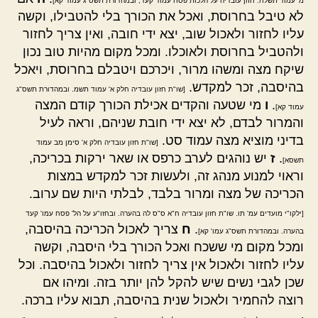
מ' עמוד תשלח. חזון עובדיה על הלכות פסח עמוד קעד, ובמהדורת תשס"ג עמוד קא]
לא טיבל בחרוסת, ואכל את הכורך בלי להטבילו, וקשה
עליו לחזור ולאכול שוב, יצא ידי חובה, ואין צריך לחזור
ולהטביל בחרוסת ולאוכלו. ומכל מקום מהיות טוב נכון
שיקח מצה ומשהו מרור, ויכרכם ויטבלם בחרוסת, ויאכל
בהיסבה, זכר למקדש.
[שו"ת חזון עובדיה חלק א' עמוד תשמ. ובמהדורת תשס"ג
.
ו
מי שטעה והקדים אכילת הכורך קודם המצה
עמוד קא]
והמרור לבדם, לא יצא ידי חובת שניהם, וראה לעיל
בדיני מוציא מצה עמוד סט.
[שו"ת חזון עובדיה חלק א' סימן מב עמוד
.
ז
יש נוהגים לערב כרפס או שאר ירקות בכריכה,
תשסא]
וראוי למנוע מנהג זה, ולעשות זכר למקדש במצות
הכריכה של מצה ומרור בלבד, לבלתי היות שם ערוב.
[ילקו"י מועדים עמ' תו. שו"ת חזון עובדיה ח"א ס"ס לה בהערה. ובחזו"ע על הל' פסח עמו' קעד
.
ח
צריך לאכול הכריכה בהיסבה,
בהערה. ובמהדורת תשס"ג עמו' קא]
ומכל מקום מי ששכח ואכל הכורך בלי היסבה, וקשה
עליו לחזור ולאכול אין צריך לחזור ולאכול בהיסבה. וכל
שכן לגבי נשים שיש להקל להן יותר בזה. ומיהו אם
רוצה להחמיר ולאכול שנית בהיסבה, תבוא עליו ברכה.