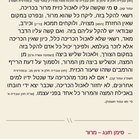
[חזון עובדיה חלק א' סימן מ. חזון עובדיה על הלכות פסח מהדו"ק עמוד קעד, ובמהדורת תשס"ג
.
ט
מי שקשה עליו לאכול כזית מרור בכריכה,
עמוד קא]
רשאי להקל בזה, ליקח כל שהוא מרור, ובפרט במקום
שאין החזרת
מצויה, ולוקחים תמכא
וכיו"ב,
[חסא]
[כריין]
שבודאי יש להקל עליהם בזה. ואם קשה עליו הדבר
מאד, רשאי שלא לאכול הכריכה כלל, כיון שאין הכריכה
אלא לזכר בעלמא, ולפיכך יכול כל אדם להקל בזה
במקום הצורך, ולאכול שליש ביצה
מן
[כשמונה עשרה גרם]
המצה, וכשליש ביצה מן המרור, ולסמוך על דעת הרי"ף
והרמב"ם שזהו שיעור הכזית.
[חזון עובדיה חלק א' סימן מב. ובמהדורת
.
י
אם לא נזכר מהכריכה עד שנטל ידיו למים
תשס"ג עמוד קב]
אחרונים, לא יחזור לאכול הכריכה, שכבר יצא ידי חובתו
באכילת המצה והמרור כל אחד בפני עצמו.
[שו"ת חזון עובדיה א'
.
סי' מא עמוד תשמח]
←
סימן תעג – מרור