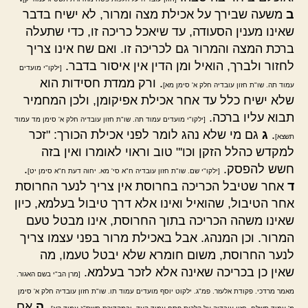
ב
משעה שבירך על אכילת מצה ומרור, לא ישיח בדבר
שאינו מענין הסעודה, עד שיאכל כריכה זו, כדי שתעלה
ברכת המצה והמרור גם לכריכה זו. ואם שח אינו צריך
לחזור ולברך, הואיל ומן הדין אין איסור בדבר.
[ילקו"י מועדים
. ורק ממדת חסידות הוא
עמוד תה. שו"ת חזון עובדיה חלק א' סימן מא]
שלא ישיח כלל עד אחר אכילת אפיקומן, ולכן המחמיר
תבוא עליו ברכה.
[ילקו"י מועדים עמוד תה. שו"ת חזון עובדיה חלק א' סימן מד עמוד
.
ג
גם מי שלא נהג לומר לפני אכילת הכורך: "זכר
תשצא]
למקדש כהלל הזקן וכו'" טוב וראוי לאומרו ואין בזה
חשש להפסק.
.
[ילקו"י שם. שו"ת חזון עובדיה ח"א סי' מא. יחוה דעת ח"א סימן יט]
ד
אחר שטיבל הכריכה בחרוסת אין צריך לנער החרוסת
אחר הטיבול, שהואיל ואינו אלא דרך טיבול בעלמא, כיון
שאינו משהה הכריכה בתוך החרוסת, אינו מבטל טעם
המרור. וכן המנהג. אבל באכילת מרור בפני עצמו צריך
לנער החרוסת, משום חומרא שלא יבטל טעמו, מה
שאין כן בכריכה שאינה אלא לזכר בעלמא.
[מרן הב"י בשם האגור.
מאמר מרדכי. פקודת אלעזר. פמ"ג. ילקוט יוסף מועדים עמוד תו. שו"ת חזון עובדיה חלק א' סימן
.
ה
אם