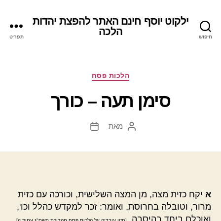
ילקוט יוסף חינם האתר להפצת יהדות
הלכה
חיפוש
תפריט
קטגוריות
הלכות פסח
סימן תעה – כורך
מאת
המחבר
תאריך
הפוסט
פוסט
א
יקח כזית מצה, מן המצה השלישית, וכורכה עם כזית
מרור, וטובלה בחרוסת, ואומר: זכר למקדש כהלל וכו',
ואוכלם ביחד בהיסבה.
.
[חזון עובדיה על הלכות פסח מהדורת תשס"ג עמוד ק]