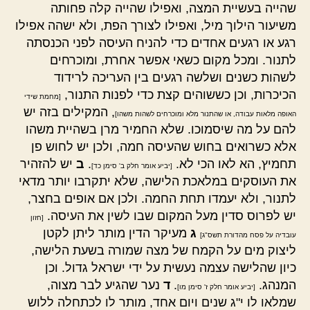
שהייה בעשיית המצה, ואפילו שהייה קלה פחותה
משיעור הילוך מיל, ואפילו לצורך הפת, ולא ישהה אפילו
רגע או רגעים אחדים כדי להניח העיסה לפני הכנסתה
לתנור. ומכל מקום כשאי אפשר אחרת, ומוכרחים
לשהות כשנים ושלשה רגעים בין העריכה לרידוד
הכיכרות, וכן כששוהים קצת כדי לפנות התנור,
[מחמת שידי
, המקילים בזה יש
האופה מלאות עבודה, או שהתנור מלא ומוכרחים לשהות משהו]
להם על מה שיסמוכו. שלא החמיר מרן בשהיית משהו
אלא כשרואים בחוש שהעיסה חמה, ולכן יש לחוש פן
תחמיץ, הא לאו הכי לא.
.
ב
יש להזהיר
[יביע אומר חלק ב' סימן כד]
את העוסקים במלאכת הלישה, שלא יתקרבו יותר מדאי
לתנור, ולא יעמדו תחת החמה. ולכן אם אופים בחצר,
יש לפרוס סדין מעל המקום שבו לשין את העיסה.
[חזון
ג
מעיקר הדין מותר ליתן לקטן
עובדיה על פסח מהדורת תשס"ג]
ליצוק מים על הקמח של מצה שמורה בשעת הלישה,
כיון שהלישה עצמה נעשית על ידי ישראל גדול. וכן
המנהג.
.
ד
נער שהגיע לבר מצוה,
[יביע אומר חלק ז' סימן מו]
שמלאו לו י"ג שנים ויום אחד, מותר לו לכתחלה ללוש