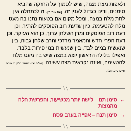
ולאפות מצת מצוה, שיש לסמוך על החזקה שהביא
סימנים, ודינו כגדול לענין זה.
.
ה
לכתחלה אין
[שם אות ב']
לתת מלח במצה. ומכל מקום אם בטעות נתנו בה מעט
מלח להטעימה, כיון שדעת רוב הפוסקים להתיר, וכן
דעת רוב הפוסקים ומרן השלחן ערוך, כן הוא העיקר. וכן
דעת הפרי חדש והמאמר מרדכי והרב שלחן גבוה, בין
שנעשית במים לבד, בין שנעשית במי פירות בלבד.
ואפילו בלילה הראשון יוצא במצה שיש בה מעט מלח
להטעימה, ואינה נקראית מצה עשירה.
[שו"ת יביע אומר חלק ט' אורח
.
חיים סימן מג]
←
סימן תנו – לישה יותר מכשיעור, והפרשת חלה
מהמצות
→
סימן תנח – אפייה בערב פסח