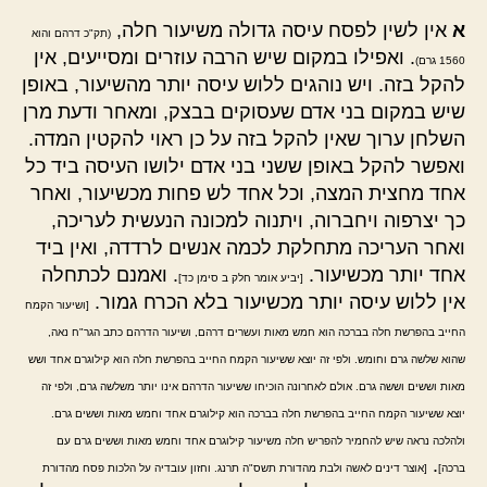
א
אין לשין לפסח עיסה גדולה משיעור חלה,
(תק"כ דרהם והוא
. ואפילו במקום שיש הרבה עוזרים ומסייעים, אין
1560 גרם)
להקל בזה. ויש נוהגים ללוש עיסה יותר מהשיעור, באופן
שיש במקום בני אדם שעסוקים בבצק, ומאחר ודעת מרן
השלחן ערוך שאין להקל בזה על כן ראוי להקטין המדה.
ואפשר להקל באופן ששני בני אדם ילושו העיסה ביד כל
אחד מחצית המצה, וכל אחד לש פחות מכשיעור, ואחר
כך יצרפוה ויחברוה, ויתנוה למכונה הנעשית לעריכה,
ואחר העריכה מתחלקת לכמה אנשים לרדדה, ואין ביד
אחד יותר מכשיעור.
. ואמנם לכתחלה
[יביע אומר חלק ב סימן כד]
אין ללוש עיסה יותר מכשיעור בלא הכרח גמור.
[ושיעור הקמח
החייב בהפרשת חלה בברכה הוא חמש מאות ועשרים דרהם, ושיעור הדרהם כתב הגר"ח נאה,
שהוא שלשה גרם וחומש. ולפי זה יוצא ששיעור הקמח החייב בהפרשת חלה הוא קילוגרם אחד ושש
מאות וששים וששה גרם. אולם לאחרונה הוכיחו ששיעור הדרהם אינו יותר משלשה גרם, ולפי זה
יוצא ששיעור הקמח החייב בהפרשת חלה בברכה הוא קילוגרם אחד וחמש מאות וששים גרם.
ולהלכה נראה שיש להחמיר להפריש חלה משיעור קילוגרם אחד וחמש מאות וששים גרם עם
.
ברכה]
[אוצר דינים לאשה ולבת מהדורת תשס"ה תרנג. וחזון עובדיה על הלכות פסח מהדורת