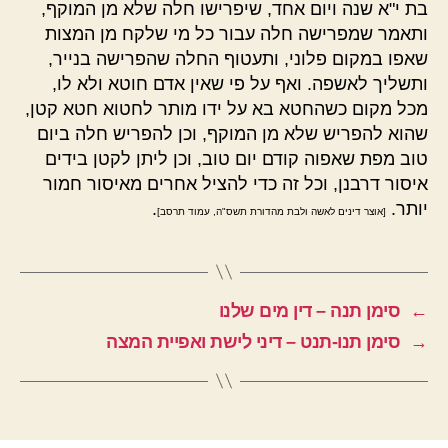
בת י"א שנה ויום אחד, שיפרישו חלה שלא מן המוקף,
ותאמר שמפרישה חלה עבור כל מי שלקח מן המצות
שאפו במקום פלוני, ותעטוף החלה שהפרישה בנייר,
ותשליך לאשפה. ואף על פי שאין אדם חוטא ולא לו,
מכל מקום כשהחטא בא על ידו מותר לחטוא חטא קטן,
שהוא להפריש שלא מן המוקף, וכן להפריש חלה ביום
טוב מפת שאפוה קודם יום טוב, וכן ליתן לקטן בידים
איסור דרבנן, וכל זה כדי להציל אחרים מאיסור חמור
יותר.
.
[אוצר דינים לאשה ולבת מהדורת תשס"ה, עמוד תרסב]
←
סימן תנה – דין מים שלנו
→
סימן תנו-תנט – דיני לישת ואפיית המצה