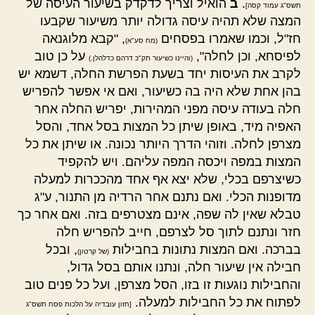
.
ב
הואיל וצריך לדקדק בשיעור העיסה של
תשס"ג עמוד קסה]
המצה שלא תהיה עיסה גדולה יותר משיעור שקבעו
חז"ל, וכמו שאמרו בפסחים
, "קבא מלוגנאה
(מח סע"א)
לפיסחא, וכן לחלה",
על כן טוב
(והיינו כשיעור תק"כ דרהם כדלהלן.)
לקרב את העיסות יחד בשעת הפרשת החלה, דשמא יש
בהן אחת שלא היה בה כשיעור, ואם אי אפשר להפריש
חלה בעודה עיסה מפני המהירות, יפריש החלה אחר
האפיה מיד, באופן שיתן כל המצות בסל אחד, והסל
מצרפן לחלה. וזוהי הדרך היותר נכונה. או שיתן את כל
המצות במפה ויכסה המפה עליהם. ויש להקפיד
כשיצרפם בכלי, שלא יצא אף אחד מהככרות למעלה
מדופנות הכלי. ואם נתנם אחר הרדיה מן התנור, ע"ג
טבלא שאין לה שפה, אינם מצטרפים בזה. ואם אחר כך
חזר ונתנם לתוך סל לצרפם, חייב להפריש חלה
בברכה. ואם המצות נתונות בחבילות
, ובכל
(של קרטון)
חבילה אין שיעור חלה, ונתנו אותם בסל גדול,
והחבילות נוגעות זו בזו, הסל מצרפן, ועל כל פנים טוב
לפתוח את כל החבילות למעלה.
[חזון עובדיה על הלכות פסח תשס"ג