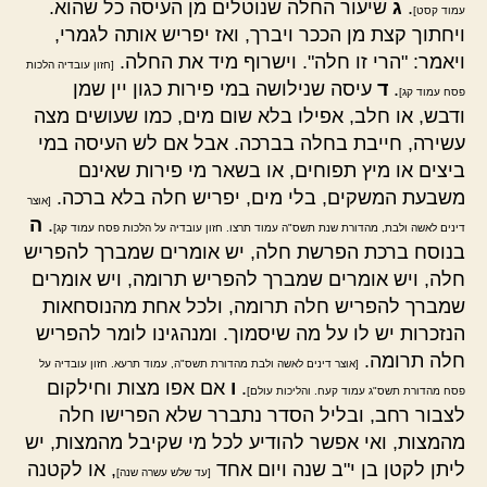
.
ג
שיעור החלה שנוטלים מן העיסה כל שהוא.
עמוד קסט]
ויחתוך קצת מן הככר ויברך, ואז יפריש אותה לגמרי,
ויאמר: "הרי זו חלה". וישרוף מיד את החלה.
[חזון עובדיה הלכות
.
ד
עיסה שנילושה במי פירות כגון יין שמן
פסח עמוד קג]
ודבש, או חלב, אפילו בלא שום מים, כמו שעושים מצה
עשירה, חייבת בחלה בברכה. אבל אם לש העיסה במי
ביצים או מיץ תפוחים, או בשאר מי פירות שאינם
משבעת המשקים, בלי מים, יפריש חלה בלא ברכה.
[אוצר
.
ה
דינים לאשה ולבת, מהדורת שנת תשס"ה עמוד תרצו. חזון עובדיה על הלכות פסח עמוד קג]
בנוסח ברכת הפרשת חלה, יש אומרים שמברך להפריש
חלה, ויש אומרים שמברך להפריש תרומה, ויש אומרים
שמברך להפריש חלה תרומה, ולכל אחת מהנוסחאות
הנזכרות יש לו על מה שיסמוך. ומנהגינו לומר להפריש
חלה תרומה.
[אוצר דינים לאשה ולבת מהדורת תשס"ה, עמוד תרעא. חזון עובדיה על
.
ו
אם אפו מצות וחילקום
פסח מהדורת תשס"ג עמוד קעח. והליכות עולם]
לצבור רחב, ובליל הסדר נתברר שלא הפרישו חלה
מהמצות, ואי אפשר להודיע לכל מי שקיבל מהמצות, יש
ליתן לקטן בן י"ב שנה ויום אחד
, או לקטנה
[עד שלש עשרה שנה]