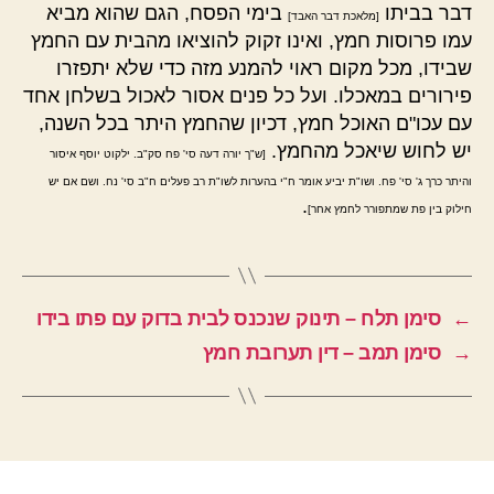
דבר בביתו
בימי הפסח, הגם שהוא מביא
[מלאכת דבר האבד]
עמו פרוסות חמץ, ואינו זקוק להוציאו מהבית עם החמץ
שבידו, מכל מקום ראוי להמנע מזה כדי שלא יתפזרו
פירורים במאכלו. ועל כל פנים אסור לאכול בשלחן אחד
עם עכו"ם האוכל חמץ, דכיון שהחמץ היתר בכל השנה,
יש לחוש שיאכל מהחמץ.
[ש"ך יורה דעה סי' פח סק"ב. ילקוט יוסף איסור
והיתר כרך ג' סי' פח. ושו"ת יביע אומר ח"י בהערות לשו"ת רב פעלים ח"ב סי' נח. ושם אם יש
.
חילוק בין פת שמתפורר לחמץ אחר]
←
סימן תלח – תינוק שנכנס לבית בדוק עם פתו בידו
→
סימן תמב – דין תערובת חמץ