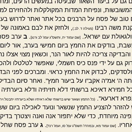
ם גם על ביעור השאור שבעיסה במעשים הרעים, ומח
משובשות, ונפיחת המדות המקולקלות ולהחזירם למו
ם טוב של פסח על הרבנים בכל אתר ואתר לדרוש בעני
קנת משה רבינו
, ולחזק את לבם באמונה של 
(מגילה ד. לב.)
לגאולת עם ישראל.
.
ב
ערב פסח
[שם עמוד יח, ותשס"ג עמו' לב ורנג]
שבת, בודקים את החמץ ביום חמישי בערב, אור ליום
, והבדיקה צריכה להיות לאור הנר, וכשאין מצוי אצלו נ
דוק גם על ידי פנס כיס חשמלי, שאפשר לטלטלו ולהכנ
ולסדקים, לבדוק את החמץ כראוי. ומברכים לפני הבד
תה ה' אמ"ה אקב"ו על ביעור חמץ". ואחר סיום הבדיק
כל חמירא דאיכא ברשותי דלא חזיתיה ודלא ביערתיה 
עפרא דארעא".
(כל החמץ ושאור שיש ברשותי שלא ראיתיו ושלא ביערתיו יתבטל ויה
ש להזהר להצניע החמץ שנשאר ונועד לאכילה ביום ששי
ינה מיוחדת, כדי שלא יתפזר אנה ואנה ויצטרך בדיק
חריו.
.
ג
ערב פסח שחל ל
[שם עמוד מא, ובמהדו' תשס"ג עמ' סו, ועמו' רנד]