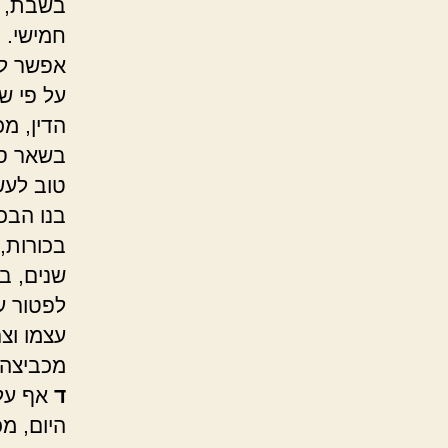
בשבת, י
חמישי. 
אפשר לה
על פי ש
הדין, מ
בשאר סעו
טוב לעש
בנו הבכו
בכורות,
שנים, ב
לפטור ע
עצמו וצם
מכביצה 
ד
אף על 
היום, מ