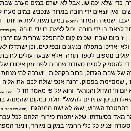
ר, כדי שלא יכמושו. אבל לא ישרם במים מערב שבת,
שים, ואין יוצאים ידי חובה במרור שנכבש במים מעת 
דיעבד שנשרה המרור
במים מעת לעת או יותר, ואי
(החסא)
 לצאת בו ידי חובה, יכול לצאת בו ידי חובה.
[חזון עובדי
ז
ביום שבת ישכימו קום להתפלל שחרית עם "הנץ
נו]
לא יאריכו בתפלה בניגונים ובפיוטים. וכן ישתדלו לא
עולים נוספים לספר תורה, אלא שבעה עולים לחובת 
די להספיק לסיים סעודת שחרית לפני זמן איסורו של
 של שבת הגדול, ברוב הקהלות: "וערבה לה' מנחת י
ם", שמסיימת בפסוק: "הנה אנכי שולח לכם את אליה 
 יום ה' הגדול והנורא". והוא על פי מאמר חז"ל
(ראש השנה 
גאלו ובניסן עתידים להגאל". זולת במקום שהמנהג בר
בהפטרת השבוע, שאז לא ישנו ממנהגם.
[חזו"ע שם מהדו' ת
ר מאד בסעודתו, שלא יתפזרו פירורי הלחם לכל עבר,
עודה יצניע כל כלי החמץ במקום מיוחד, וינער המפה