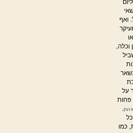
יום
שאי
 ואף
עיקר
ו
 וכלה,
ביל
ות
בשאר
כת
 על
 פחות
.
 רנד]
כל
 כמו