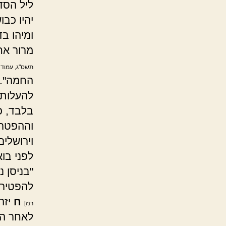
ליל הסד
יהיו כבו
ומיהו ב
מרור אחר
תשס"ג, עמוד ר
החמה". ו
להעלות 
בלבד, כ
וההפטרה
וירושלי
לפני בוא
"בניסן נ
להפטיר 
ח
יזה
רנז]
לאחר הס