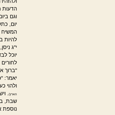
ולהזהיר
הדעות ה
וגם ביו
יום, כת
המשיח ו
להיות ב
י"ג ניסן
יוכל לב
לחורים 
"ברוך א
יאמר: "
ולהוי כ
. וי
הארץ)
שבת, בפ
נוספת א