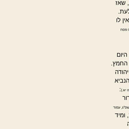
 שאז
לעת.
ן לו
ה פסח
היום
 החמץ.
הודה
הנביא
:
יא.)
ור
שס"ג, עמוד
 ומיד