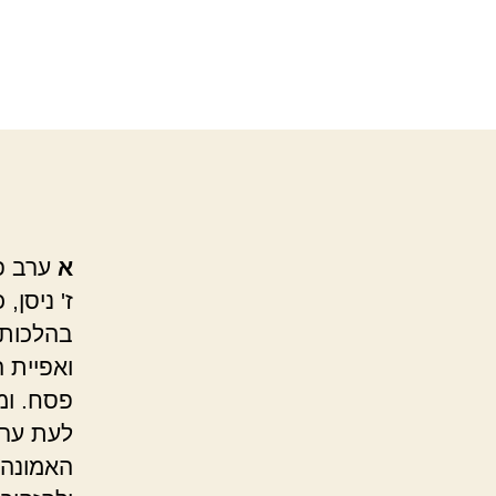
א
ערב פ
ז' ניסן,
בהלכות 
ואפיית 
פסח. ומ
לעת ערב
האמונה.