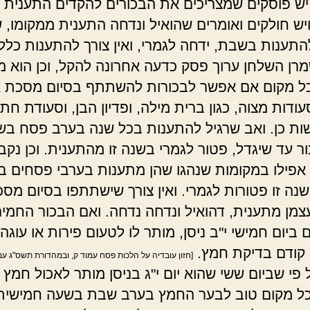
ש פוסקים שמצריכים את הבכורים להקדים התענית ל
ויש חולקים ואומרים שהואיל ונדחה התענית ממקומו, 
תענות בשבת, ידחה לגמרי, ואין צורך להתענות כלל.
מרן השלחן ערוך פסק כדעה אחרונה להקל, וכן הוא מ
כל מקום אם אפשר לבכורות להשתתף בסיום מסכת א
דות מצוה, כגון ברית מילה, ופדיון הבן, וסעודת חתן
ות כן. ואב שרגיל להתענות בכל שנה בערב פסח בש
ר עד שיגדל, פטור לגמרי בשנה זו מהתענית. וכן נקב
 אפילו במקומות שנהגו שהן מתענות בערבי פסחים 
שנה זו פטורות לגמרי. ואין צורך שישתתפו בסיום מס
צמן מתענית, דהואיל ונדחה נדחה. ואם הבכור החמיר
 ביום חמישי י"ב ניסן, מותר לו לטעום פירות או עוגה
קודם בדיקת חמץ.
[חזון עובדיה על הלכות פסח עמוד ק, ובמהדורת תשס"ג עמ'
פי שביום ששי שהוא יום י"ג בניסן מותר לאכול חמץ 
כל מקום טוב לבער החמץ בערב שבת בשעה חמישית,