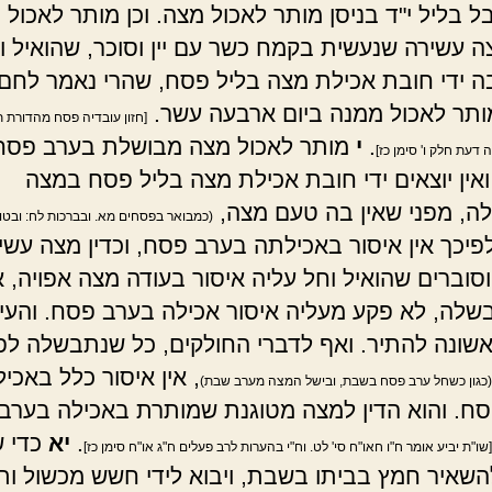
ל בליל י"ד בניסן מותר לאכול מצה. וכן מותר לאכול 
 עשירה שנעשית בקמח כשר עם יין וסוכר, שהואיל וא
בה ידי חובת אכילת מצה בליל פסח, שהרי נאמר לחם ע
ותר לאכול ממנה ביום ארבעה עשר.
[חזון עובדיה פסח מהדורת 
.
י
מותר לאכול מצה מבושלת בערב פסח
 דעת חלק ו' סימן כז]
ואין יוצאים ידי חובת אכילת מצה בליל פסח במצה
, מפני שאין בה טעם מצה,
(כמבואר בפסחים מא. ובברכות לח: ובטור
לפיכך אין איסור באכילתה בערב פסח, וכדין מצה עשיר
וסוברים שהואיל וחל עליה איסור בעודה מצה אפויה, 
שלה, לא פקע מעליה איסור אכילה בערב פסח. והעי
שונה להתיר. ואף לדברי החולקים, כל שנתבשלה לפנ
, אין איסור כלל באכי
(כגון כשחל ערב פסח בשבת, ובישל המצה מערב שבת)
ח. והוא הדין למצה מטוגנת שמותרת באכילה בערב
.
יא
כדי 
[שו"ת יביע אומר ח"ו חאו"ח סי' לט. וח"י בהערות לרב פעלים ח"ג או"ח סימן כז]
השאיר חמץ בביתו בשבת, ויבוא לידי חשש מכשול ו