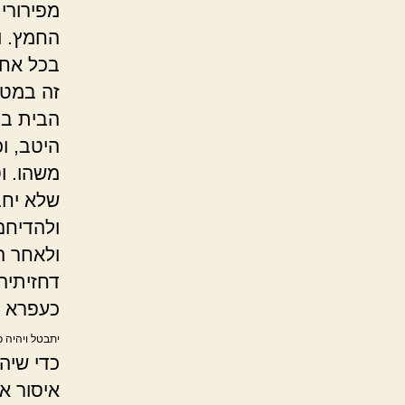
מפירורי
החמץ. ו
בכל אחת
זה במטו
הבית במ
היטב, וכ
משהו. וט
שלא יחב
ולהדיחם 
ולאחר ה
דחזיתיה 
כעפרא 
יתבטל ויהיה 
כדי שיה
איסור א