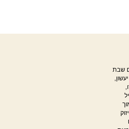
ם שבת
עשון,
,
ל
וך
זוק