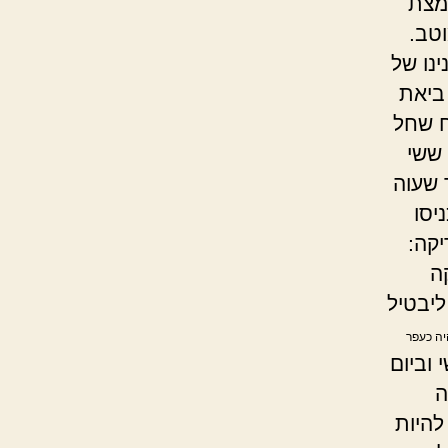
מצת
טב.
נו של
ביאת
 שחל
 ששי
ר שעוה
יסו
יקה:
ה
ליבטיל
יה כעפר
 וביום
ה
היות