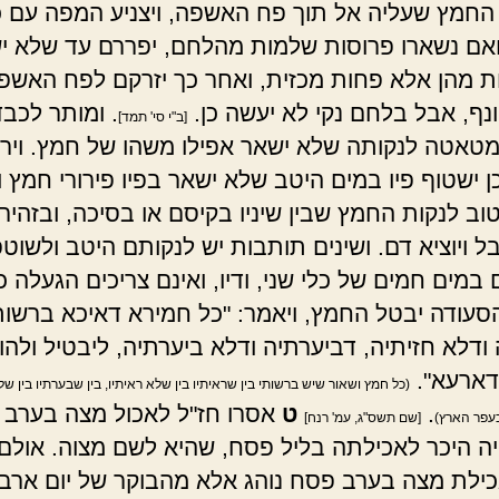
 החמץ שעליה אל תוך פח האשפה, ויצניע המפה עם כ
אם נשארו פרוסות שלמות מהלחם, יפררם עד שלא י
 מהן אלא פחות מכזית, ואחר כך יזרקם לפח האשפה
נף, אבל בלחם נקי לא יעשה כן.
. ומותר לכב
[ב"י סי' תמד]
טאטה לנקותה שלא ישאר אפילו משהו של חמץ. וירחץ
ן ישטוף פיו במים היטב שלא ישאר בפיו פירורי חמץ ו
וב לנקות החמץ שבין שיניו בקיסם או בסיכה, ובזהירו
ל ויוציא דם. ושינים תותבות יש לנקותם היטב ולשוט
במים חמים של כלי שני, ודיו, ואינם צריכים הגעלה כ
סעודה יבטל החמץ, ויאמר: "כל חמירא דאיכא ברשות
ודלא חזיתיה, דביערתיה ודלא ביערתיה, ליבטיל ולהוי
דארעא".
(כל חמץ ושאור שיש ברשותי בין שראיתיו בין שלא ראיתיו, בין שבערתיו בין של
.
ט
אסרו חז"ל לאכול מצה בערב 
כעפר הארץ)
[שם תשס"ג, עמ' רנח]
יה היכר לאכילתה בליל פסח, שהיא לשם מצוה. אולם 
כילת מצה בערב פסח נוהג אלא מהבוקר של יום ארב