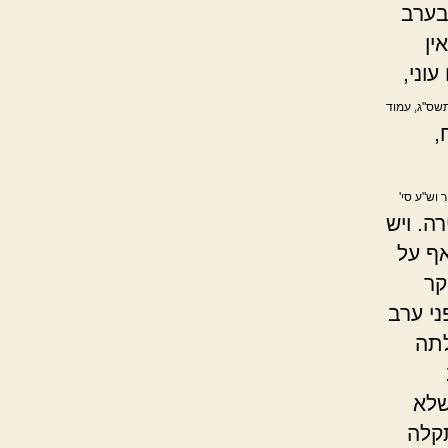
בערב
ין
וני,
תשס"ג, עמוד
,
 וש"ע סי'
ה. ויש
אף על
קר
י ערב
לתה
שלא
תקלה