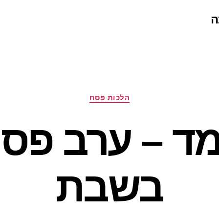
ה
קטגוריות
הלכות פסח
מד – ערב פס
בשבת