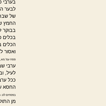
בערבי פ
לבער הח
של שבת 
החמץ שנ
בבוקר ל
בכלים כג
הכלים ב
ואסור ל
פסח עמ' מא, 
ערבי שב
לעיל, ו
ככל ער
החסא שי
בפסחים לט. מ
מן התול