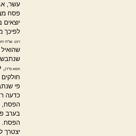
עשר, אב
פסח מצה
יוצאים 
לפיכך מ
רנט. שו"ת יחוה
שהואיל 
שנתבשלה
, 
תסא ס"ד)
חולקים 
פי שנתב
כדעה רא
הפסח,
בערב פס
הפסח.
יצטרך ל