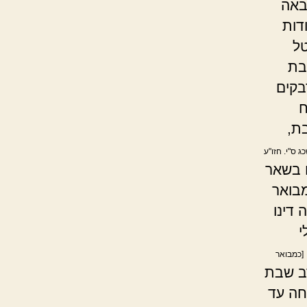
באה
דות
טל
בת
בקים
ח
ת,
ג ס"י. חזו"ע
 בשאר
מבואר
 דינו
י
[כמבואר
ב שבת
חה עד