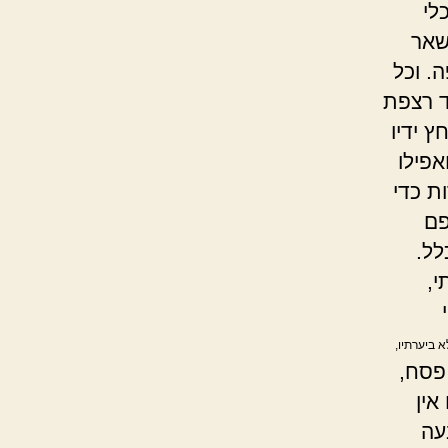
לי
שאר
. וכל
ד רצפת
 ידיו
אפילו
ת כדי
פם
לל.
י,
א ביערתיו,
פסח,
אין
עה