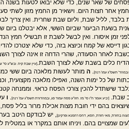
סחים של שאר שנים, כדי שלא יבואו לטעות בשנה ה
מץ אחר חצות היום. וישאיר מן החמץ מזון לשתי סעו
בלבד, לליל שבת, וליום שבת שחרית. ואין צריך לב
ית בשעת הביעור שביום הששי, אלא יבטלנו ביום ש
פני זמן איסורו. ואין לבשל לשבת זו תבשילי חמץ הנד
ון דייסא של קמח וכיוצא בזה, כדי שלא יצטרכו להדי
שבת לאחר הסעודה, שהרי הדחה זו אינה לצורך השב
הדיח כלים בשבת שלא לצורך השבת.
[עיין שבת קיח. ובש"ע סי' שכ
.
ה
מותר לעשות מלאכה ביום ששי כמו
ובמהד' תשס"ג עמו' רנה]
תות של כל ימות השנה, ואפילו מלאכה מקצועית, וכ
בלבד שישתדל להכין צורכי הפסח כראוי. וממנחה קטנה
ב שבת.
.
ו
על
[יביע אומר ח"ו סי' מז. חזו"ע פסח עמוד פג, ובמהדורת תשס"ג עמ' רנה]
וצאים בהם ידי חובת מצות אכילת מרור בליל פסח,
, יש לבודקם היטב בער
צוה בחזרת, מאי חזרת, חסא, דחס רחמנא ופרקינן]
עים שמצויים בהם. ויניחו אותם במקרר או במטלית ל