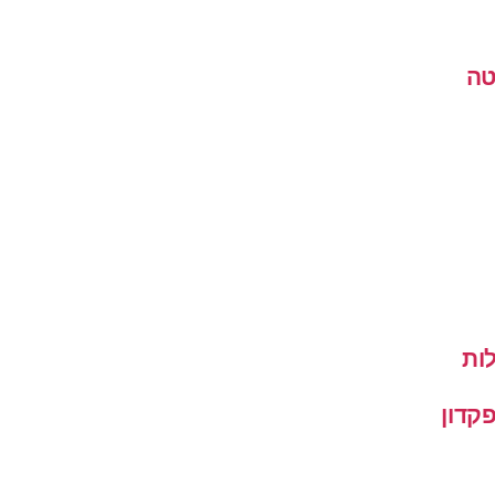
טה
ות
קדון