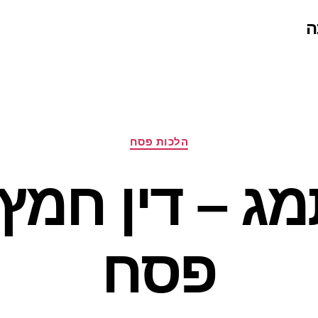
ה
קטגוריות
הלכות פסח
מג – דין חמץ
פסח