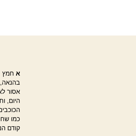
א
חמץ מש
בהנאה, 
אסור לא
היום, ו
הכוכבים
כמו שחו
קודם הנ