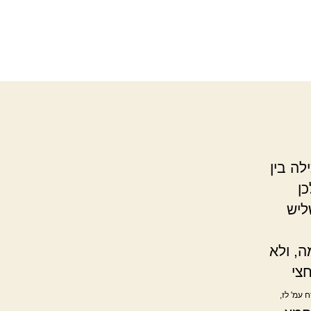
לה בין
ן
ליש
ה, ולא
צי
 עמ' לז,