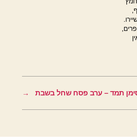
חמץ
,
ירו.
רים,
ן
ימן תמד – ערב פסח שחל בשבת
→