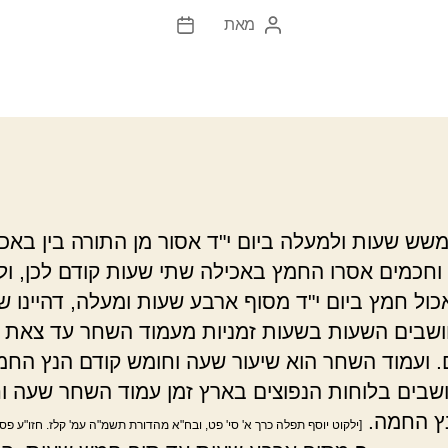
מאת
המחבר
תאריך
הפוסט
פוסט
ש שעות ולמעלה ביום י"ד אסור מן התורה בין באכי
וחכמים אסרו החמץ באכילה שתי שעות קודם לכן, ולכ
כול חמץ ביום י"ד מסוף ארבע שעות ומעלה, דהיינו ש
חושבים השעות בשעות זמניות מעמוד השחר עד צאת
. ועמוד השחר הוא שיעור שעה וחומש קודם הנץ החמ
שבים בלוחות הנפוצים בארץ זמן עמוד השחר שעה וח
ץ החמה.
[ילקוט יוסף תפלה כרך א' סי' פט, ובח"א מהדורת תשמ"ה עמ' קלז. חזו"ע פסח