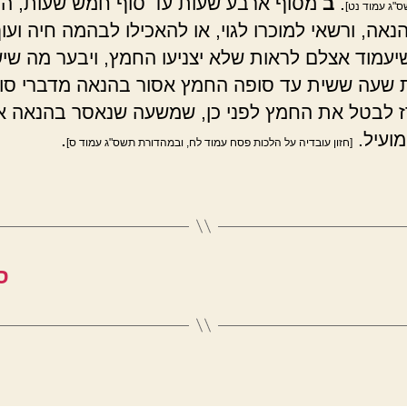
.
ב
מסוף ארבע שעות עד סוף חמש שעות, ה
"ג עמוד נט]
אה, ורשאי למוכרו לגוי, או להאכילו לבהמה חיה ועוף
יעמוד אצלם לראות שלא יצניעו החמץ, ויבער מה שישי
שעה ששית עד סופה החמץ אסור בהנאה מדברי סופ
רז לבטל את החמץ לפני כן, שמשעה שנאסר בהנאה אי
מועיל.
.
[חזון עובדיה על הלכות פסח עמוד לח, ובמהדורת תשס"ג עמוד ס]
ס