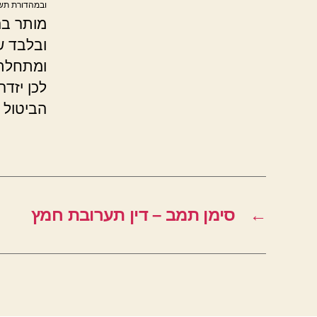
ובמהדורת תשס
מותר בהנ
ובלבד ש
ומתחלת 
לכן יזד
הביטול 
←
סימן תמב – דין תערובת חמץ