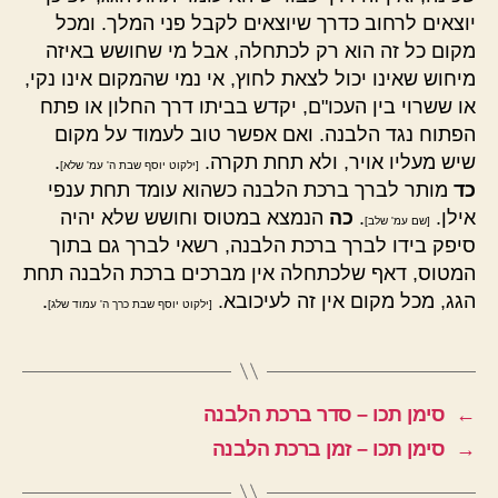
יוצאים לרחוב כדרך שיוצאים לקבל פני המלך. ומכל
מקום כל זה הוא רק לכתחלה, אבל מי שחושש באיזה
מיחוש שאינו יכול לצאת לחוץ, אי נמי שהמקום אינו נקי,
או ששרוי בין העכו"ם, יקדש בביתו דרך החלון או פתח
הפתוח נגד הלבנה. ואם אפשר טוב לעמוד על מקום
שיש מעליו אויר, ולא תחת תקרה.
.
[ילקוט יוסף שבת ה' עמ' שלא]
כד
מותר לברך ברכת הלבנה כשהוא עומד תחת ענפי
אילן.
.
כה
הנמצא במטוס וחושש שלא יהיה
[שם עמ' שלב]
סיפק בידו לברך ברכת הלבנה, רשאי לברך גם בתוך
המטוס, דאף שלכתחלה אין מברכים ברכת הלבנה תחת
הגג, מכל מקום אין זה לעיכובא.
.
[ילקוט יוסף שבת כרך ה' עמוד שלג]
←
סימן תכו – סדר ברכת הלבנה
→
סימן תכו – זמן ברכת הלבנה