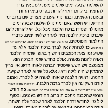
להשלמת שבעה ימים שלמים מעת לעת, אין צריך
להחמיר בזה, וכן ראוי להורות בפרט בימי החורף
ובעונת הגשמים. ובמדינות שעננים מצויים שם ברוב ימי
החדש, ויש חשש שאם ימתינו להשלמת שבעה ימים
מהמולד יפסידו ברכת הלבנה מכל וכל, יש להורות להם
שיברכו ברכת הלבנה מיד לאחר שלשה ימים, כדברי
התלמוד והפוסקים.
[שו"ת יביע אומר חלק ו' סימן לח אות א'. ושו"ת יחוה דעת חלק
.
כז
לכתחלה אין לברך ברכת הלבנה אלא עד
ב סימן כד]
שיגיע זמן צאת הכוכבים ויחשיך באופן שתהיה הלבנה
ראויה להנות מאורה. אולם בחדש שזמן הברכה הוא
מצומצם ויש חשש שיפסיד הברכה לאותו חדש, אין צריך
להמתין שיהיה לילה ודאי, אלא כל שהוא לאחר שקיעת
החמה, וראויה הלבנה שיאותו לאורה יכול לברך. ואמנם
קודם השקיעה אין לברך ברכת הלבנה.
[יביע אומר חלק ה' סימן לו
.
כח
חודש
אות ג'. וע"ע בילקו"י שבת ה' עמ' שלה. ושם אם אפשר לברך בבין השמשות]
חורפי שהלבנה מתכסית ברוב החודש בעננים, ובסוף
ליל ט"ו לחודש זרחה הלבנה לאחר שכבר עלה השחר,
קודם הנץ החמה, עד שאפשר ליהנות מאורה, רשאי