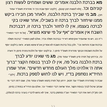
מא
בברכת הלבנה אומרים: ששים ושמחים לעשות רצון
קוניהם וכו'.
.
[ולא לעשות רצון קונם]
[ילקוט יוסף שבת כרך ה' מהדורת תשס"ד עמוד
.
מב
מי שבירך ברכת הלבנה, ולאחר מכן חבירו ביקש
תכ]
ממנו שיחזור לברך ברכה זו בשבילו, אחר שאינו בקי
לברכה בעצמו, אין לו לחזור ולברך ברכה זו, דבברכות
השבח אין אומרים "אף על פי שיצא מוציא".
[על פי דברי המאירי
ר"ה כט. ויש מי שהעמיד אוקימתא דאיירי בברכות תפלה וכדו', אולם לשון המאירי "ברכות תפלה
וברכות שבח והודאה וכו"'. ולכן בכל ברכות השבח לא אמרינן אע"פ שיצא מוציא. וראה בילקוט יוסף
על הלכות השכמת הבוקר מהדורת תשס"ד סימן ו'. ובילקוט יוסף על הלכות ציצית סימן ח' הערה
.
מג
מי שאינו יודע לברך
כה, ובירחון קול תורה סיון תשס"ד עמוד מד]
ברכת הלבנה בעל פה, אין לו לברך בנוסח הקצר "ברוך
אתה ה' אלהינו מלך העולם מחדש חדשים". אחר שמרן
החיד"א נסתפק בד"ז, ויש לנו לחוש לספק ברכות.
[ילקו"י
שבת ה' (מהדורת תשס"ד עמ' תכא). ירחון קול תורה (תמוז תשס"ג עמוד מד). ושם דחה דברי מי
שכתב שיכול לברך בנוסח הקצר, אחר שראה דברי המאירי וכו'. אולם גם החיד"א במחז"ב (סימן
.
תכו סק"ד) ראה את דברי המאירי ועכ"ז נסתפק בדבר, ואיך לא נחוש לדבריו בעניני ברכה לבטלה]