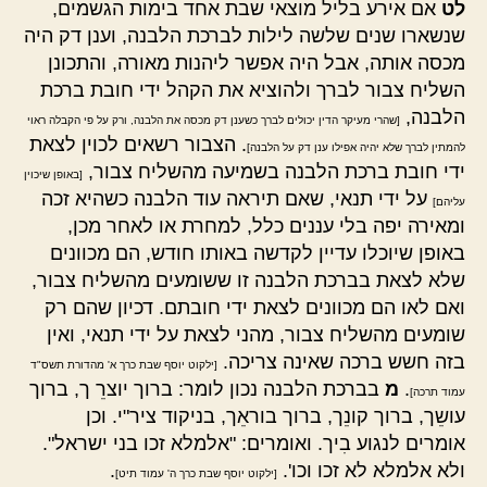
לט
אם אירע בליל מוצאי שבת אחד בימות הגשמים,
שנשארו שנים שלשה לילות לברכת הלבנה, וענן דק היה
מכסה אותה, אבל היה אפשר ליהנות מאורה, והתכונן
השליח צבור לברך ולהוציא את הקהל ידי חובת ברכת
הלבנה,
[שהרי מעיקר הדין יכולים לברך כשענן דק מכסה את הלבנה, ורק על פי הקבלה ראוי
. הצבור רשאים לכוין לצאת
להמתין לברך שלא יהיה אפילו ענן דק על הלבנה]
ידי חובת ברכת הלבנה בשמיעה מהשליח צבור,
[באופן שיכוין
על ידי תנאי, שאם תיראה עוד הלבנה כשהיא זכה
עליהם]
ומאירה יפה בלי עננים כלל, למחרת או לאחר מכן,
באופן שיוכלו עדיין לקדשה באותו חודש, הם מכוונים
שלא לצאת בברכת הלבנה זו ששומעים מהשליח צבור,
ואם לאו הם מכוונים לצאת ידי חובתם. דכיון שהם רק
שומעים מהשליח צבור, מהני לצאת על ידי תנאי, ואין
בזה חשש ברכה שאינה צריכה.
[ילקוט יוסף שבת כרך א' מהדורת תשס"ד
.
מ
בברכת הלבנה נכון לומר: ברוך יוצרֵ ך, ברוך
עמוד תרכה]
עושֵך, ברוך קונֵך, ברוך בוראֵך, בניקוד ציר"י. וכן
אומרים לנגוע בִיך. ואומרים: "אלמלא זכו בני ישראל".
ולא אלמלא לא זכו וכו'.
.
[ילקוט יוסף שבת כרך ה' עמוד תיט]