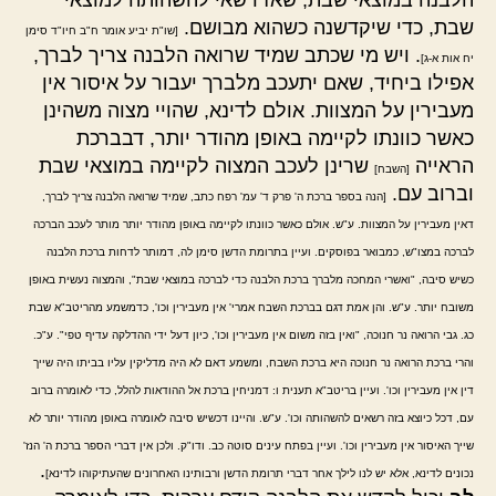
שבת, כדי שיקדשנה כשהוא מבושם.
[שו"ת יביע אומר ח"ב חיו"ד סימן
. ויש מי שכתב שמיד שרואה הלבנה צריך לברך,
יח אות א-ג]
אפילו ביחיד, שאם יתעכב מלברך יעבור על איסור אין
מעבירין על המצוות. אולם לדינא, שהויי מצוה משהינן
כאשר כוונתו לקיימה באופן מהודר יותר, דבברכת
הראייה
שרינן לעכב המצוה לקיימה במוצאי שבת
[השבח]
וברוב עם.
[הנה בספר ברכת ה' פרק ד' עמ' רפח כתב, שמיד שרואה הלבנה צריך לברך,
דאין מעבירין על המצוות. ע"ש. אולם כאשר כוונתו לקיימה באופן מהודר יותר מותר לעכב הברכה
לברכה במצו"ש, כמבואר בפוסקים. ועיין בתרומת הדשן סימן לה, דמותר לדחות ברכת הלבנה
כשיש סיבה, "ואשרי המחכה מלברך ברכת הלבנה כדי לברכה במוצאי שבת", והמצוה נעשית באופן
משובח יותר. ע"ש. והן אמת דגם בברכת השבח אמרי' אין מעבירין וכו', כדמשמע מהריטב"א שבת
כג. גבי הרואה נר חנוכה, "ואין בזה משום אין מעבירין וכו', כיון דעל ידי ההדלקה עדיף טפי". ע"כ.
והרי ברכת הרואה נר חנוכה היא ברכת השבח, ומשמע דאם לא היה מדליקין עליו בביתו היה שייך
דין אין מעבירין וכו'. ועיין בריטב"א תענית ו: דמניחין ברכת אל ההודאות להלל, כדי לאומרה ברוב
עם, דכל כיוצא בזה רשאים להשהותה וכו'. ע"ש. והיינו דכשיש סיבה לאומרה באופן מהודר יותר לא
שייך האיסור אין מעבירין וכו'. ועיין בפתח עינים סוטה כב. ודו"ק. ולכן אין דברי הספר ברכת ה' הנז'
.
נכונים לדינא, אלא יש לנו לילך אחר דברי תרומת הדשן ורבותינו האחרונים שהעתיקוהו לדינא]