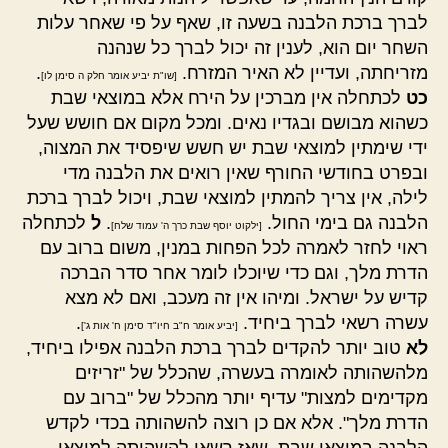
לברך ברכת הלבנה בשעה זו, שאף על פי שאחר עלות
השחר יום הוא, לענין זה יכול לברך כל שנהנה
מזריחתה, ועדיין לא האיר המזרח.
.
[שו"ת יביע אומר חלק ה סימן לו]
כט
לכתחלה אין מברכין על הירח אלא במוצאי שבת
כשהוא מבושם ובגדיו נאים. ומכל מקום אם חושש שעל
ידי שימתין למוצאי שבת יש חשש שיפסיד את המצוה,
ובפרט בחודשי החורף שאין רואים את הלבנה מדי
לילה, אין צריך להמתין למוצאי שבת, ויכול לברך ברכת
הלבנה גם בימי החול.
.
ל
לכתחלה
[ילקוט יוסף שבת כרך ה' עמוד שלח]
ראוי לחזר לאמרה לכל הפחות במנין, משום ברוב עם
הדרת מלך, וגם כדי שיוכלו לומר אחר סדר הברכה
קדיש על ישראל. ומיהו אין זה מעכב, ואם לא מצא
עשרה רשאי לברך ביחיד.
.
[יביע אומר ח"ב חיו"ד סימן ח' אות ג']
לא
טוב יותר להקדים לברך ברכת הלבנה אפילו ביחיד,
מלהשהותה לאומרה בעשרה, שהכלל של "זריזים
מקדימים למצות" עדיף יותר מהכלל של "ברוב עם
הדרת מלך". אלא אם כן רוצה להשהותה בכדי לקדש
הלבנה במוצאי שבת, שאז רשאי להשהותה למוצאי