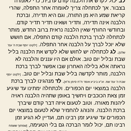
לב
יכול לקדש את הלבנה קודם ערבית, כדי לאומרה
בצבור. אך לכתחלה צריך לאומרה אחר התפלה, שהרי
קריאת שמע היא מן התורה, וגם היא תדירה, וברכת
הלבנה אינה תדירה, ותדיר ושאינו תדיר תדיר קודם.
ובחודשי החורף שאין הלבנה נראית ברוב החדש, מותר
לכתחלה לברך ברכת הלבנה קודם התפלה, אם חושש
שלא יוכל לברך על הלבנה אחר התפלה.
[ילקוט יוסף שבת ה' עמ'
.
לג
לכתחלה יש לחוש שלא לקדש את הלבנה בליל
שלט]
שבת ובליל יום טוב. אולם אם היו עננים והלבנה לא
נראתה אלא בלילה האחרון שבו אפשר לברך ברכת
הלבנה, מותר לקדשה בליל שבת ובליל יום טוב.
[ילקוט יוסף
.
לד
מנהגינו לברך ברכת
שבת ה' עמ' שמ. וע"ע ביביע אומר ח"ח סימן מ"א]
הלבנה במוצאי יום הכפורים. ולכתחלה ימתינו עד שיגיע
זמן צאת הכוכבים ויחשיך באופן שתהיה הלבנה ראויה
ליהנות מאורה. וטוב לטעום איזה דבר קודם שיברך
ברכת הלבנה. והנוהג להחמיר שלא לטעום במוצאי יום
הכפורים עד שיגיע זמן רבינו תם, ועדיין לא הגיע זמן
רבינו תם, יכול לומר הברכה גם בלי הטעימה,
[שמתוך ששמח