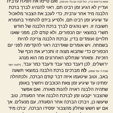
. ואם סיימו את תפלת ערבית
שיצא בדימוס בדין, יכול לברך גם בלי טעימה]
ועדיין לא הגיע זמן רבינו תם, ראוי להנהיג לברך ברכת
הלבנה מיד אחר ערבית, כדי לעכב את הצבור מלאכול
עד שיגיע זמן רבינו תם, ולסייע בידם להחמיר בחומרא
חשובה זו. ויש נוהגים לברך ברכת הלבנה של חודש
תשרי במוצאי יום הכפורים, ולא קודם לכן, מפני שאנו
תלויים ועומדים בדין, וברכת הלבנה צריכה להיות
בשמחה. ויש אומרים שאדרבה ראוי להקדימה לפני יום
הכפורים כדי שתבוא מצוה זו ותכריע את הכף של
הזכיות. ומאחר שנחלקו האחרונים מה הוא מנהג
ירושלים, לכן דעבד כמר עבד ודעבד כמר עבד.
[ילקוט יוסף
.
לה
מברכים ברכת הלבנה במוצאי תשעה
שבת ה' עמ' שמא]
באב, וטוב שיטעמו איזה דבר קודם הברכה, ולכתחלה
ימתינו עד שיגיע זמן צאת הכוכבים ויחשיך באופן
שתהיה הלבנה ראויה להנות מאורה. ואם אפשר
שהצבור יקבעו זמן לברכת הלבנה אחר הסעודה, טוב
שיעשו כן, ויברכו הברכה אחר הסעודה, עם מנעלים. אך
אם יש חשש שחלק מהצבור יפסידו הברכה, יברכו מיד