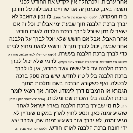
אחר ערבית. ולכתחלה אין לקדש את החודש לפני
תשעה באב, שבזמן זה אנו שרויים באבילות על חורבן
בית המקדש.
.
לו
נכון שהאבל לא
[ילקוט יוסף שבת כרך ה' עמ' שמב]
יברך ברכת הלבנה תוך שבעת ימי אבלות. וכל זה אם
ישאר לו זמן שיוכל לברך ברכת הלבנה לאותו חודש
אחר האבל, אבל אם חושש שלא יוכל לברך על הלבנה
אחר שבעה, יכול לברך תוך ז'. ורשאי לצאת מחוץ לביתו
כדי לברך ברכת הלבנה בעשרה.
[ילקוט יוסף על הלכות אבלות, מהדורא
.
לז
מי שלא יכול לברך
ראשונה ח"ז עמוד קעג, ובמהדורת תשס"ד עמוד תקעו]
ברכת הלבנה עד ליל ששה עשר בחדש, אין לו לברך
ברכת הלבנה בליל ט"ז לחדש, שיש בזה ספק ברכה
לבטלה. ואף כשקורא הברכה בשם ומלכות מתוך
הגמרא או הרמב"ם דרך לימודו, אסור. אך רשאי לומר
ברכת הלבנה בלי הזכרת שם ומלכות.
[שו"ת יביע אומר חלק ו סימן
.
לח
מי שבירך ברכת הלבנה בארץ ישראל לאחר
לח]
שהגיע זמנה כאן, ונסע לחוץ לארץ במקום שעדיין לא
הגיע זמנה, לא יברך שוב כשיגיע זמנה שם, שכבר יצא
ידי חובת ברכת הלבנה לאותו חודש.
.
[ילקוט יוסף סוף שבת ה']