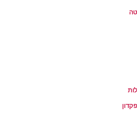
טה
ות
קדון