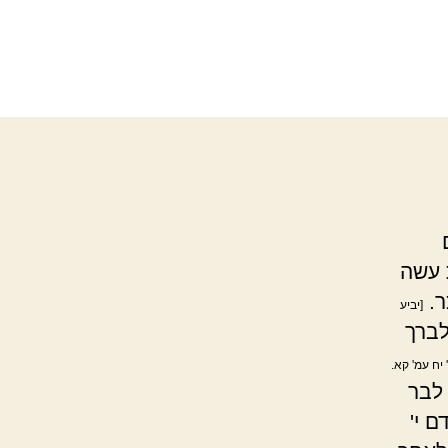
 עשה
ר.
[יביע
לברך
 יח עמ' קא.
 לבר
 י'