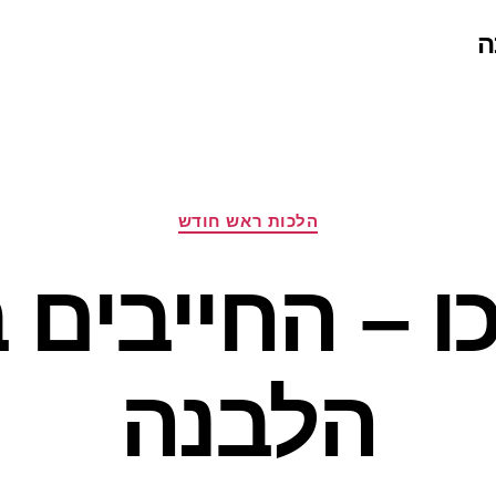
ה
קטגוריות
הלכות ראש חודש
ו – החייבים
הלבנה