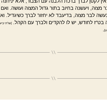
אין לקטן לברך ברכת הלבנה עם הצבור, אלא יניחנה
 מצוה, ויעשנה בחיוב בתור גדול המצוה ועושה. ואם 
עשה לבר מצוה, בדיעבד לא יחזור לברך כשיגדיל. ואם
 בט"ז לחודש, יש לו להקדים ולברך עם הקהל.
[שו"ת יביע
.
ט]