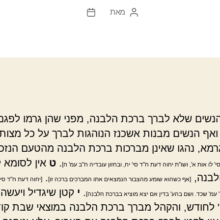
מאת
המחבר
תאריך
הפוסט
פוסט
נשים שלא לברך ברכת הלבנה, מפני שהן גרמו לפגם
ואף הנשים מבנות אשכנז הנוהגות לברך על כל מצות
רמא, נהגו שאינן מברכות ברכת הלבנה מהטעם הנזכ
.
ט
אין לסומא 
' לו אות א', ושו"ת יחוה דעת ח"ד סי' יח, ובחזון עובדיה ח"ב עמ' ח]
לבנה,
.
[אף כשהוא שומע מהצבור הנמצאים אתו המברכים ברכה זו]
[יחוה דעת ח"ד סי'
.
י
קטן שיגדיל ויעשה
' עמ' שכד. ושם בהע' בדין אם יצא מוציא בברכת הלבנה]
' לחודש, והקהל מברך ברכת הלבנה במוצאי שבת קודם