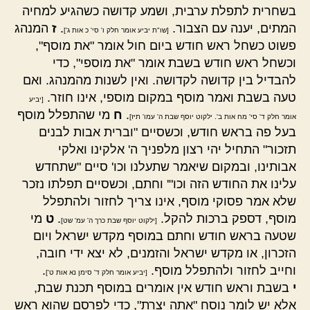
בשחרית לתפלת ערבית, ושמע קדושה כשהגיע למחיה
המתים, יענה עם הצבור.
.
ז
המנהג
[שו"ת יביע אומר חלק ו' סי' כ אות ג']
פשוט כשחל ראש חודש ביום חול אומר "את מוסף",
וכשחל ראש חודש בשבת אומר "את מוספי", כדי
להבדיל בין קדושה לקדושה. ואין לשנות מהמנהג. ואם
טעה בשבת ואמר מוסף במקום מוספי, אינו חוזר.
[יביע
.
ח
מי שהתפלל מוסף
אומר חלק ד' סי' מח אות ב'. ילקוט יוסף שבת ה' עמו' תיז]
בעל פה בראש חודש, וכשסיים "וברית אבות לבנים
תזכור" התחיל יהי רצון מלפניך ה' אלקינו ואלקי
אבותינו, ובמקום שיאמר שתעלנו וכו' סיים "שתחדש
עלינו את החודש הזה וכו"' וחתם, וכשסיים תפלתו נזכר
שלא אמר פסוקי מוסף, אינו צריך לחזור ולהתפלל
מוסף, דספק ברכות להקל.
.
ט
מי
[ילקוט יוסף שבת כרך ה' עמ' שט]
שטעה בראש חודש וחתם במוסף מקדש ישראל ויום
הזכרון, או מקדש ישראל והזמנים, לא יצא ידי חובה,
וחייב לחזור ולהתפלל מוסף.
.
[יביע אומר חלק ד' סימן נא אות ט']
י
בשבת וראש חודש אין אומרים במוסף תכנת שבת,
אלא יש לומר נוסח "אתה יצרת", כדי לפרסם שהוא ראש