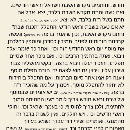
חודש. וחותמים מקדש השבת וישראל וראשי חודשים.
ואם טעה וחתם מקדש השבת בלבד, יצא. אבל אם
חתם בשל ר"ח בלבד, לא יצא.
.
[ילקוט יוסף שבת א' עמו' שעד]
יא
אם טעה בשבת וראש חודש והתפלל "תכנת שבת"
וחתם מקדש השבת, נכון שיאמר ברצה
: ונעשה
[בלי חתימה]
קרבנות חובותינו לפניך, תמידין כסדרן ומוספין כהלכתן,
את מוסף יום ראש החודש הזה וכו', ואחר כך יאמר יעלה
ויבוא, ואתה ברחמיך הרבים וכו'. ואם נזכר אחר שסיים
תפלתו, והזכיר יעלה ויבוא ברצה, יבקש מהשליח צבור
שיכוין עליו, ויכוין גם הוא לצאת ידי חובת תפלת מוסף,
ויענה רק אמן אחר סיום הברכות. ואם התפלל ביחידות
לא יחזור להתפלל מוסף, ויסמוך על מה שהזכיר ר"ח
ברצה.
.
יב
יש אומרים שבמוסף
[שם עמ' שעה. וילקו"י שבת ה' עמ' שיא]
של שבת וראש חודש צריך לומר מעין החתימה סמוך
לחתימה, ולכן צריך להוסיף: כי בעמך ישראל וכו', וחוקי
ראשי חדשים וכו'. ויש חולקים. ואין לשנות בדבר זה
מהמנהג. ואומרים ושירי דוד עבדך נשמע בעירך
האמורים לפני מזבחך וכו'.
.
יג
נשים
[ילקוט יוסף שבת כרך א' עמ' שעה]