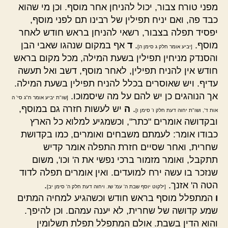
מפני טורח צבור, יכול להניחן אחר מוסף. וכן מי שהוא
כבד פה, ואם יניח תפילין של רבינו תם לפני מוסף,
יפסיד תפלה בצבור, רשאי להניחן בראש חודש לאחר
מוסף.
.
ד
אף במקום שנהגו שאבי הבן
[יביע אומר חלק ג סימן ה]
והסנדק מניחין תפילין בשעת המילה, מכל מקום בראש
חודש אין להניח תפילין, לאחר מוסף, דשב ואל תעשה
עדיף. ויש שאוסרים בכלל להניח תפילין בשעת המילה.
אך הנוהגים כן יש להם על מה שיסמוכו.
[שו"ת יביע אומר ח"ג סי' ה
.
ה
יש לעשות חזרה גם במוסף,
אות ד', ושו"ת יחוה דעת חלק ו' סימן ו]
ובקדושה אומרים "כתר", וכשמגיע למלוא כל הארץ
כבודו אומר: לעמתם משבחים ואומרים, כמו בקדושת
שחרית, ואחר שסיים חזרת התפלה אומר קדיש
תתקבל, ואומר מזמור ברכי נפשי את ה' וכו', משום
שנזכר בו עשה ירח למועדים. ואין אומרים תפלה לדוד
הטה ה' אזנך.
.
[ילקוט יוסף שבת ה' עמ' שז. ויחוה דעת חלק ה' סימן יב]
ו
המתפלל מוסף בראש חודש וכשהגיע למחיה המתים
שמע קדושה של שחרית, לא יענה עמהם. וכן להיפך.
והוא הדין בשבת. אולם המתפלל תפלת תשלומין