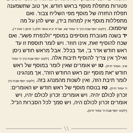
פטורות מתפלת מוסף בראש חודש, אך טוב שתשמענה
תפלת החזרה של מוסף מפי השליח צבור. ואם
מתפללות מוסף אין למחות בידן, שיש להן על מה
שיסמוכו.
.
[ילקוט יוסף שבת כרך ה' עמוד שע. ושו"ת יביע אומר חלק ב' סימן ו' אות ד']
יד
בשנה מעוברת מוסיפים במוסף "ולכפרת פשע". ואם
שכח להוסיף זאת, אינו חוזר. ויש לומר תוספת זו עד
ראש חודש אדר ב', ועד בכלל. אבל מראש חודש ניסן
ואילך אין צריך להוסיף תיבות אלה.
[ילקוט יוסף שבת כרך ה' עמוד
.
טו
יש אומרים שאין לומר במוסף של ראש
שיב, ועמוד תיח]
חודש "את מוסף יום ראש החודש הזה", אך מנהגינו
לומר תיבת הזה, ואין לשנות מהמנהג בזה.
[ילקוט יוסף שבת כרך
.
טז
בנוסח מוסף של ראש חודש יש האומרים:
ה' עמוד תיח]
זכרון לכולם יהיה. ויש אומרים: זכרון לכולם יהיו, ויש
אומרים זכרון לכולם היה, ויש סמך לכל הסברות הנ"ל.
.
[ילקוט יוסף שבת ה' עמוד תיט]