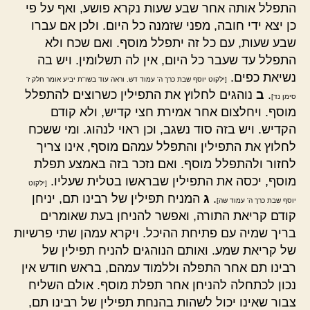
התפלל אותה אחר שבע שעות נקרא פושע, ואף על פי
כן יצא ידי חובה, מפני שזמנה כל היום. ולכן אם עברו
שבע שעות, עם כל זה יתפלל מוסף. ואם שכח ולא
התפלל עד שעבר כל היום, אין לה תשלומין. ויש בה
נשיאת כפים.
[ילקוט יוסף שבת כרך ה' עמוד דש. וראה עוד בשו"ת יביע אומר חלק ז'
.
ב
נוהגים לחלוץ את התפילין כשרוצים להתפלל
סימן נד]
מוסף. ויחלצום אחר אמירת חצי קדיש, ולא קודם
הקדיש. ויש בזה סוד נשגב, וכן ראוי לנהוג. ומי ששכח
לחלוץ את התפילין והתפלל עמהם מוסף, אינו צריך
לחזור ולהתפלל מוסף. ואם נזכר בזה באמצע תפלת
מוסף, יכסה את התפילין שבראשו בטלית שעליו.
[ילקוט
.
ג
המניח תפילין של רבינו תם, יניחן
יוסף שבת כרך ה' עמוד שה]
קודם קריאת התורה, ואפשר להניחן בעת שאומרים
בריך שמיה עם פתיחת ההיכל. ויקרא עמהן שתי פרשיות
של קריאת שמע. ואותם הנוהגים להניח תפילין של
רבינו תם אחר התפלה וללמוד עמהם, בראש חודש אין
נכון לכתחלה להניחן אחר תפלת מוסף. אולם השליח
צבור שאינו יכול לשהות בהנחת תפילין של רבינו תם,