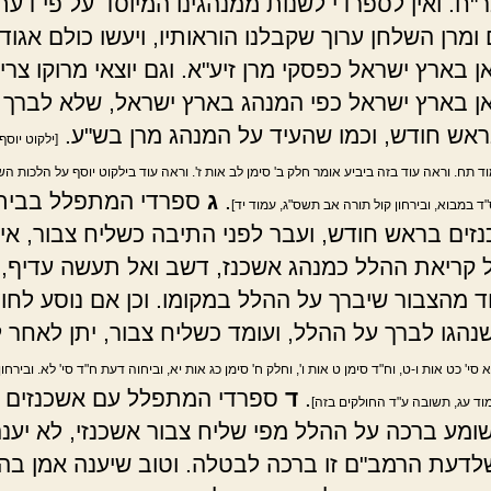
"ח. ואין לספרדי לשנות ממנהגינו המיוסד על פי דעת
ומרן השלחן ערוך שקבלנו הוראותיו, ויעשו כולם אגו
ן בארץ ישראל כפסקי מרן זיע"א. וגם יוצאי מרוקו צרי
אן בארץ ישראל כפי המנהג בארץ ישראל, שלא לברך 
אש חודש, וכמו שהעיד על המנהג מרן בש"ע.
[ילקוט יוסף
וד תח. וראה עוד בזה ביביע אומר חלק ב' סימן לב אות ז'. וראה עוד בילקוט יוסף על הלכות 
.
ג
ספרדי המתפלל בבית
 במבוא, ובירחון קול תורה אב תשס"ג, עמוד יד]
זים בראש חודש, ועבר לפני התיבה כשליח צבור, אינ
 קריאת ההלל כמנהג אשכנז, דשב ואל תעשה עדיף,
ד מהצבור שיברך על ההלל במקומו. וכן אם נוסע לחו
נהגו לברך על ההלל, ועומד כשליח צבור, יתן לאחר 
 סי' כט אות ו-ט, וח"ד סימן ט אות ו', וחלק ח' סימן כג אות יא, וביחוה דעת ח"ד סי' לא. ובירחון
.
ד
ספרדי המתפלל עם אשכנזים 
וד עג, תשובה ע"ד החולקים בזה]
שומע ברכה על ההלל מפי שליח צבור אשכנזי, לא יענה
דעת הרמב"ם זו ברכה לבטלה. וטוב שיענה אמן בה