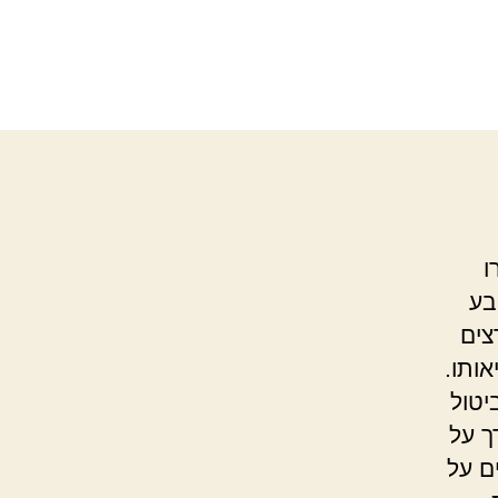
ו
בע
צים
אותו.
יטול
ך על
ם על