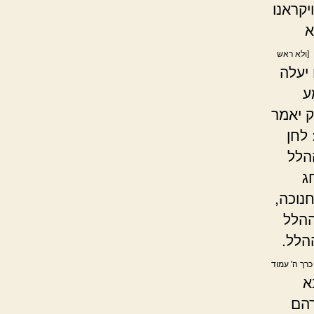
יקראנו
א
[ולא ראש
יעלה
ע
ק יאמר
 לחן
הלל
ג
נוכה,
ההלל
הלל.
כרך ה' עמוד
א
רהם