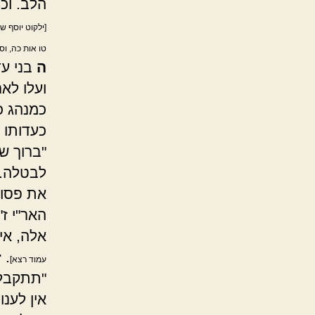
הלב. וכ
[ילקוט יוסף ש
טו אות כה, וס
ה
בני עד
ועלו לא
כמנהג כ
כעדותו 
"ברוך ש
לבטלה.
את פסוקי
האר"י ז
אלה, אין
.
ז
עמוד רצא]
"תתקבל"
אין לענו