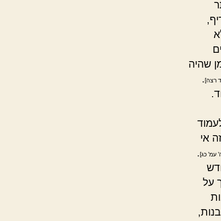
ר
ף,
א
ם
ן שהיה
.
ד רצה]
ד.
לעמוד
ה אי
.
 עמ' כג]
דש
 על
ות
נות,