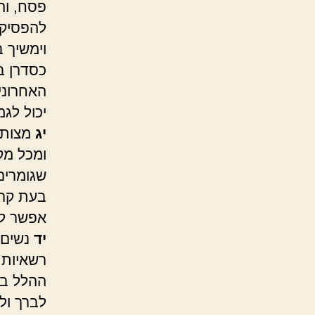
פסח, וה
להפסיק 
וימשיך 
כסדרן ב
האחרוני
יכול לגמ
יג
מצות ק
ומכל מק
שגומרים 
בעת קרי
אפשר לה
יד
נשים 
רשאיות,
ההלל בר
לברך ול