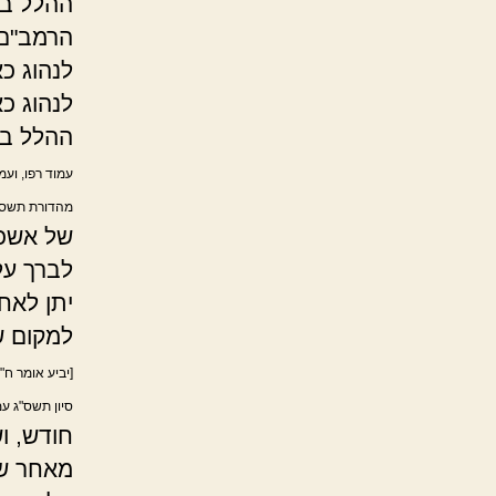
ההלל בר
הרמב"ם 
לנהוג כא
לנהוג כ
ההלל בר
עמוד רפו, ועמ
מהדורת תשס"ד
של אשכנ
לברך על
יתן לאח
למקום ש
[יביע אומר ח"א
סיון תשס"ג עמ
חודש, ו
מאחר של