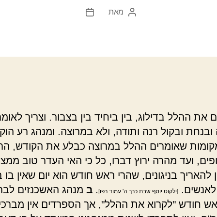
מאת
המחבר
תאריך
הפוסט
פוסט
 את ההלל בדילוג, בין ביחיד בין בצבור. וצריך לאומר
בנחת ובקול רנה ותודה, ולא במרוצה. ומנהג רע הוק
ומות שאומרים ההלל במרוצה כבלע את הקודש, הר
פים, ועד מהרה ירוץ דברו, כל כי האי העדר טוב ממצי
 להאריך בניגונים, שהרי ראש חודש הוא יום שאין בו ב
לאנשים.
.
ב
מנהג האשכנזים לבר
[ילקוט יוסף שבת כרך ה' עמוד רפו]
ש חודש "לקרוא את ההלל", אך הספרדים אין מברכי