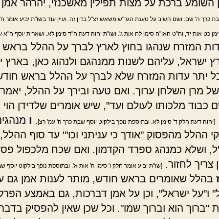
ן השומע ברכת על מצות תפילין מאשכנזי, יהרהר אמן 
בת כרך ה' שם. ושם השיב על טענת הגר"ש משאש זצ"ל בדין זה. ועיין עוד בשו"ת יביע אומר ח"
ימן כט אות יד, וח"ט חאו"ח סימן לח אות ג'. ושו"ת יחוה דעת ח"ד סימן לא. ושארית יוסף ח"א 
ות המזרח שנהגו בחוץ לארץ לברך על ההלל בראש 
רץ ישראל, עליהם לשנות ממנהגם ולנהוג כאן, בארץ י
ל יתר עדות המזרח שלא לברך על ההלל בראש חודש
של מרן השלחן ערוך. ואם טעה ובירך על ההלל, יאמר 
ם כבוד מלכותו לעולם ועד", שיש אומרים שלדידן הוי 
.
ו
מנהגינו
[יחוה דעת חלק ד' סימן לא. ובתוספת נופך בילקוט יוסף שבת כרך ה' עמ' רצ]
 ההלל מהפסוק "אודך כי עניתני וכו"' עד סוף ההלל,
"ל, ושלא כמנהג ספרד הקדמון. ואם שכח מלכפול פסו
 צריך לחזור.
[שו"ת יביע אומר חלק ו' סימן ה' אות א'. ובתוספת נופך בילקוט יוסף ש
בהלל שאומרים בראש חודש, מותר לענות אמן גם ע
 ו"על ישראל", וכן על אמן דברכות, גם באמצע הפרק
ת "ברוך הוא וברוך שמו". וכל שכן שאין להפסיק בדבר