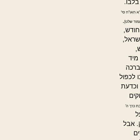
בלבו.
א חאו"ח סי'
.
עמוד שלט]
חודש,
שראל,
,
מיד
ברכה
 לכפול
 וכדעת
קים
בת כרך ה'
ל
. אבל
ים