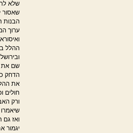
שלא לחנ
שאסור ל
הבנות ה
ערוך המ
ואיסורא
ההלל בר
ובירושל
שם את ה
הדחק כש
את ההלל
חולים ו
ורק האב
שיאמרו 
ואז גם 
יגמור א