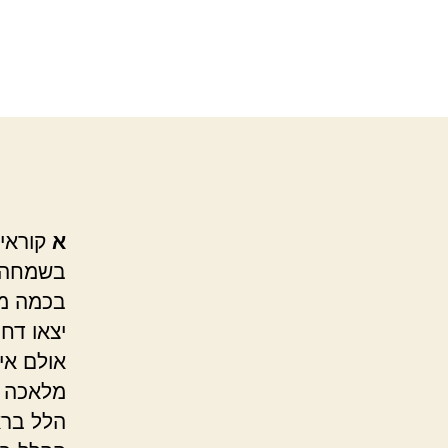
א
קוראים
בשמחה ו
בכמה מק
יצאו דחו
אולם אין
מלאכה 
הלל ברא