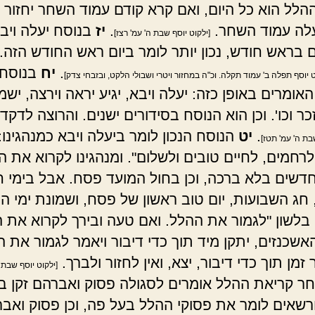
הלל הוא כל היום, ואם קרא קודם עמוד השחר יחזור ו
לה עמוד השחר.
.
יז
בנוסח יעלה ויב
[ילקוט יוסף שבת ה' עמ' רצז]
 בראש חודש, נכון יותר לומר ביום ראש החודש הזה.
.
יח
בנוסח 
ט יוסף תפלה ב' עמוד תקלה. וכ"ה במחזור ויטרי ושבולי הלקט, ובזבחי צדק]
האומרים באופן כזה: יעלה ויבא, יגיע יראה וירצה, ישמ
זכר וכו'. וכן הוא הנוסח בסידורים ישנים. והרוצה לדקד
.
יט
הנוסח הנכון לומר ביעלה ויבא כמנהגינו:
שבת ה' עמ' תטז]
לרחמים, לחיים טובים ולשלום". ומנהגינו לקרוא את ה
דשים בלא ברכה, וכן בחול המועד פסח. אבל בימי ח
 חג השבועות, יום טוב ראשון של פסח, ושמונת ימי הח
בלשון "לגמור את ההלל. ואם טעה ובירך לקרוא את 
אשכנזים, יתקן מיד תוך כדי דיבור ויאמר לגמור את ה
זמן תוך כדי דיבור, יצא, ואין לחזור ולברך.
[ילקוט יוסף שבת 
ר קריאת ההלל אומרים לסגולה פסוק ואברהם זקן ב
ורשאים לומר את פסוקי ההלל בעל פה, וכן פסוק ואב