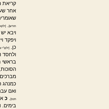
קריאת ה
אחר שע
שאומרים
.
חודש]
[ילקו
ויבא יש 
ויפקד וי
כן.
[ילקו"י 
ולחסד ו
בראשי ח
הסוכות,
מברכים 
כמנהג ה
ואם עבר 
.
כ
אח
תטז]
בימים. 