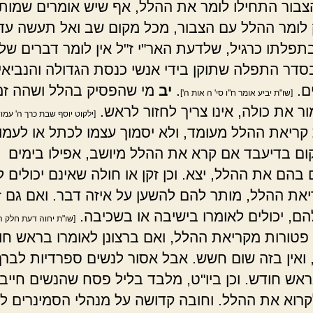
צבור התחילו לומר את ההלל, אף שיש אומרים שמות
לומר ההלל עם הצבור, מכל מקום שב ואל תעשה עדי
בתפלתו כרגיל, שלדעת האר"י ז"ל אין לומר דברים של
סדר התפלה שתוקן בידי אנשי כנסת הגדולה והנביאי
ם.
.
יב
מי שהפסיק בהלל ושהה זמ
[שו"ת יביע אומר ח"ו סי' ה אות ה']
ור את כולה, אינו צריך לחזור לראש.
[ילקוט יוסף שבת כרך ה' עמו
ריאת ההלל מעומד, ולא יסמוך עצמו לכתל או לעמו
ום בדיעבד אם קרא את ההלל מיושב, אפילו בימים
בהם את ההלל, יצא. וכן זקן או חולה שאינם יכולים 
את ההלל, מותר להם להשען על איזה דבר. ואם גם ז
ם, יכולים לאומרו בישיבה או בשכיבה.
[שו"ת יחוה דעת חלק ה'
פטורות מקריאת ההלל, ואם ברצונן לאומרו בראש חו
 ואין בזה שום חשש. אבל אסור לנשים ספרדיות לברך
אש חודש. וכן ביו"ט, מלבד בליל פסח שהנשים חייב
קרוא את ההלל. וחובה קדושה על מנהלי הסמינרים לב