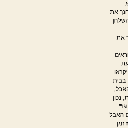
,
חנך את
השלחן
 את
ראים
עת
קראו
 בבית
אבל,
 נכון
"',
 האבל
זמן