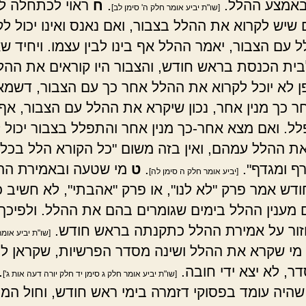
באמצע ההלל.
.
ח
ראוי לכתחלה ל
[שו"ת יביע אומר חלק ה' סימן לב]
 שיש לקרוא את ההלל בצבור, ואם נאנס ואינו יכול לק
 עם הצבור, יאמר ההלל אף בינו לבין עצמו. ויחיד ש
בית הכנסת בראש חודש, והצבור היו קוראים את ההל
ן לא יוכל לקרוא את ההלל אחר כך עם הצבור, דשמא
ר כך מנין אחר, נכון שיקרא את ההלל עם הצבור, אף 
ל. ואם מצא אחר-כך מנין אחר והתפלל בצבור יכול ל
את ההלל עמהם, ואין בזה משום "כל הקורא הלל בכל י
ף ומגדף".
.
ט
מי שטעה ובאמירת הה
[יביע אומר חלק ה סימן לה]
דש אמר פרק "לא לנו", או פרק "אהבתי", לא חשיב 
ם מענין ההלל בימים שגומרים בהם את ההלל. ולפיכך 
זור על אמירת ההלל כתקנתה בראש חודש.
[שו"ת יביע אומר
מי שקרא את ההלל ושינה מסדר הפרשיות, שקראן לה
ר, לא יצא ידי חובה.
.
[שו"ת יביע אומר חלק ג סימן יד חלק יורה דעה אות ג']
שהיה עומד בפסוקי דזמרה בימי ראש חודש, וחול המו