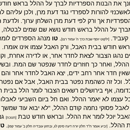
ך את הבנות הספרדיות לברך על ההלל בראש חודש
אשכנזי להורות לספרדי נגד דעת מרן, ולכן עליהם ל
ספרדיות אך ורק לפי דעת מרן השלחן ערוך. ולדעת 
ברך על ההלל בראש חודש נושא שם שמים לבטלה,
 קעביד.
.
טו
מנהג הספרדים לומר
[ילקוט יוסף שבת כרך ה' עמוד רצו]
אש חודש בבית האבל, ורק האבל עצמו אינו אומרו.
ים נהגו הצבור לצאת לחדר אחר, או לדירה אחרת, וקו
הלל, ואחר כך חוזרים לחדר שנפטר שם המת. ובש
אין חדר אחר רחב ידים, יצא האבל לחדר אחר והם י
. וכל זה כשהמת נפטר בבית האבל, אבל אם נפטר
כדומה, אף בירושלים רשאים הצבור לומר הלל בבית ה
ל עצמו לא יאמר ההלל. ואם חל ביום השביעי לאבלות,
לאבל פסוקי נחמה קודם ההלל, "לא יבוא עוד שמשך וגו
האבל יוכל לומר את ההלל. ובראש חודש טבת
גם
[חנוכה]
ת ההלל.
.
טז
[יביע אומר ח"ד חלק יורה דעה סימן לג, ובחזון עובדיה חלק ב' עמוד קפו]