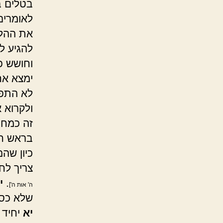
בטלים 
לאומרים
את ההלל
להגיע ל
וחושש פ
ימצא אח
לא התפל
ולקרוא 
זה כמחר
בראש חו
כיון שה
צריך לח
.
י
ה' אות ה']
שלא כסד
יא
יחיד 