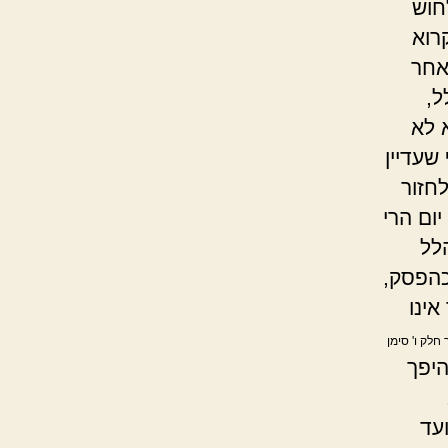
חוש
רוא
אחר
ל,
 לא
שעדיין
חזור
ום הרי
לל
כהפסק,
אינו
 חלק ו' סימן
יפך
עד