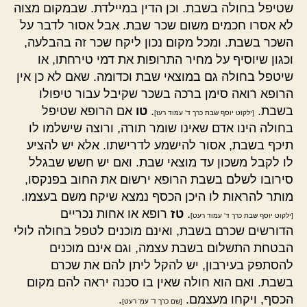
שטיפל בחולה בשבת. וכן הדין במיילדת. שבמקום מצוה
לא אסרו חכמים משום שכר שבת. אבל אסור לדבר על
השכר בשבת. ומכל מקום נכון ליקח שכר זה בהבלעה,
וכגון שיוסיף על מחיר התרופות את דמי טירחתו, או
שיטפל בחולה גם במוצאי שבת וכדומה. שאם לא כן אין
הרופא רואה סימן ברכה בשכר שקיבל עבור טיפולו
בשבת.
.
טו
אם הרופא שטיפל
[ילקוט יוסף שבת כרך ד' עמוד רעז]
בחולה הינו אדם שאינו שומר תורה, ורוצה שישלמו לו
תיכף בשבת, אסור להישמע לדרישתו. אלא יש להציע
לו לקבל משכון עד מוצאי שבת. ואם יש חשש שבגלל
סירובו לשלם בשבת הרופא ירשום את החוב בפנקסו,
מותר להראות לו היכן הכסף נמצא שיקח משם בעצמו.
.
טז
רופא או אחות נכריים
[ילקוט יוסף שבת כרך ד' עמוד רעט]
הדורשים שכרם בשבת, ואינם מוכנים לטפל בחולה לולי
הבטחת התשלום בשבת עצמה, וגם אינם מוכנים
להסתפק בעירבון, יש להקל ליתן להם את שכרם
בשבת. ואם הוא חולה שאין בו סכנה יראה להם מקום
הכסף, ויקחו מעצמם.
.
[שם כרך ד' עמ' רעט]