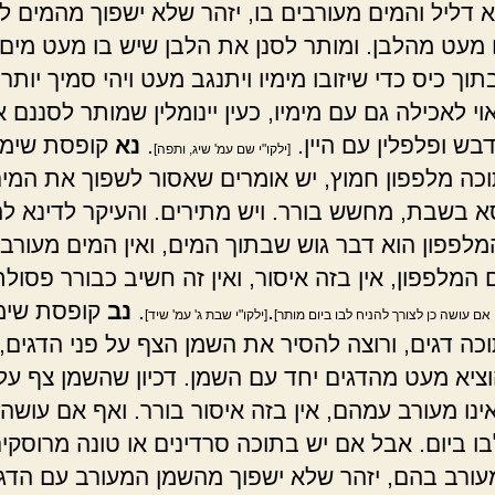
א דליל והמים מעורבים בו, יזהר שלא ישפוך מהמים לב
מעט מהלבן. ומותר לסנן את הלבן שיש בו מעט מים ע
וך כיס כדי שיזובו מימיו ויתנגב מעט ויהי סמיך יותר, 
י לאכילה גם עם מימיו, כעין יינומלין שמותר לסננם 
בש ופלפלין עם היין.
.
נא
קופסת שימו
[ילקו"י שם עמ' שיג, ותפה]
כה מלפפון חמוץ, יש אומרים שאסור לשפוך את המי
 בשבת, מחשש בורר. ויש מתירים. והעיקר לדינא לה
המלפפון הוא דבר גוש שבתוך המים, ואין המים מעורבי
המלפפון, אין בזה איסור, ואין זה חשיב כבורר פסול
.
.
נב
קופסת שימו
ן אם עושה כן לצורך להניח לבו ביום מותר]
[ילקו"י שבת ג' עמ' שיד]
כה דגים, ורוצה להסיר את השמן הצף על פני הדגים, 
וציא מעט מהדגים יחד עם השמן. דכיון שהשמן צף על 
ינו מעורב עמהם, אין בזה איסור בורר. ואף אם עושה 
בו ביום. אבל אם יש בתוכה סרדינים או טונה מרוסקי
עורב בהם, יזהר שלא ישפוך מהשמן המעורב עם הדג