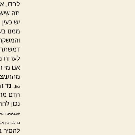
לבדו, א
תה שיש 
יש כעין
ממנו בש
והמשקה 
דמשתתי ב
לערות מ
אם מי ה
מהתמצית
.
נד
הג
נא]
הדם מהב
נכון לה
שבביצים המשו
בחלבון בין אם
להסיר ב