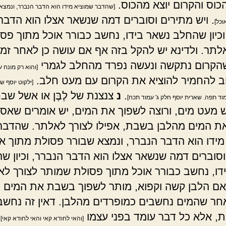
וס והקרום יוצא מהכוס.
[שהדבר שמוציא מידו הוא הדבר הנברר, ונמצא
. ויש מתירים וסוברים דמה שנשאר אצלו הוא הדבר
וכל]
וכיון שהחלב נשאר בידו, נחשב כבורר אוכל מתוך פס
לתר. ולדינא יש להקל בזה אף אם עושה כן לאחר זמן
קרום נתקשה ונעשה נפרד מהחלב לגמרי
[והוא רק מונח ע
וב להחמיר להוציא את הקרום עם מעט חלב.
[ילקוט יוסף ש
.
נ
צנצנת של לֶבֶּן או אשל שב
וד תפה. שארית יוסף חלק ג' עמוד תכח]
יש מעט מים, ורוצה לשפוך את המים, יש אומרים שאסו
ת המים מהלבן בשבת, אפילו לצורך לאלתר. שהדבר
מידו הוא הדבר הנברר, ונמצא שבורר פסולת מתוך אוכ
סוברים דמה שנשאר אצלו הוא הדבר הנברר, וכיון שהלֶ
דו, נחשב כבורר אוכל מתוך פסולת שמותר לצורך לא
 אם הלבן קשה וקפוא, מותר לשפוך בשבת את המים 
אחר שהמים נחשבים כמופרדים מהלבן. דאין זה נחשב
, אלא כל דבר עומד בפני עצמו
.
[והאי לחודא קאי והאי לחודא קאי]