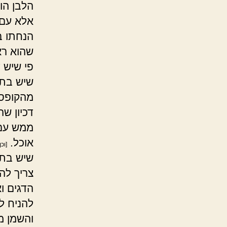
הלבן הו
אלא עם 
הנחתו בת
שהוא ראו
פי שיש ד
שיש בתו
מהקופסא
דכיון ש
ממש עם 
אוכל.
[וכ
שיש בתו
צריך לה
הדגים וא
להניח ל
והשמן מ