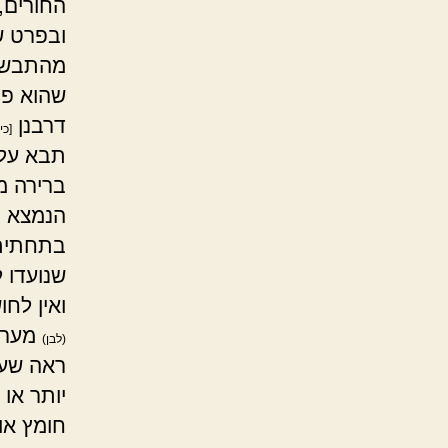
החורים, 
ובפרט ש
מהתבשיל
שהוא פס
דרבנן
[כי
תבא עלי
ברירה מ
הנמצא ב
בתחתית
שנועדו 
ואין לחו
מערב 
(לבן)
ראה שעד
יותר או
חומץ או