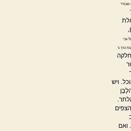
 שבורר
ולת
,
ל גבי
בת כרך ג'
חלקה
ר
ל. ויש
בֶּן
לתר.
הצפים
 ואם