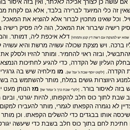
אם עושה כן לצורך אכילה לאלתר, ואין בזה איסור בור
אין זה כלי המיועד לברירה בלבד, אלא גם לקחת ממנ
. וכל שאינו מתכוין לברור אלא להוציא את המאכל, 
יק רישיה שיברור את המאכל, הוה ליה פסיק רישיה ב
דלא איכפת ליה, דמותר. והמ
 שמא יש למצקת עם רשת דין קנון ותמחוי]
ו ברכה. ויש מצקת שכולה עשויה מרשת והיא עשויה 
התבשיל, ובזה ראוי להחמיר. ומותר להזיז ולסלק את 
חלק העליון של הקדרה, כדי להגיע לחתיכות הנמצאו
 הקדרה.
.
מו
מילחיה שיש בה גרגירי 
[ילקוט יוסף שבת ג' עמ' שו]
למנוע היווצרות גושים במלח, מותר להשתמש בה בש
ש בזה לאיסור בורר.
מז
הנותן מעט יג
[ילקו"י שבת כרך ג' עמוד שז]
שבת לתוך כוס חלב להקפותו, להיות יגורטי, וביום
יין לא נגמרה הקפאתו לגמרי, מותר להעבירו למקום
 שיכסה אותו בבגדים כדי להשלים הקפאתו. וכן מותר
 חתיכת לחם בתוך כוס חלב בשבת כדי שיעשה יגורטי