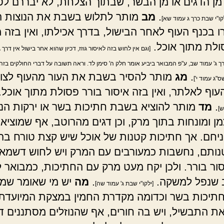
מן הדגים או מן הבשר, שבתוך הצלחת, לא יבררם ל
.
מב
מותר לתלוש בשבת את הנוצות ה
קו"י שבת כרך ג עמוד שא]
ו בכנף העוף לאחר הבישול, בדרך אכילתו, ואין בזה 
ולת מתוך אוכל.
[וגם אין לחוש בזה לאיסור גוזז, דכיון שהוא אחר בישול אין דרך ג
רך ג' עמוד שב, ע"פ המבואר ביביע אומר חלק ה' סימן לד. וראה תשובה על דברי החולקים בזה 
.
מג
מותר להסיר בשבת את העור מהעוף לצור
"ג עמוד י']
עוף לאלתר, ואין בזה איסור בורר פסולת מתוך אוכל.
.
מד
מותר להוציא בשבת חתיכות בשר או ירקות הני
ש]
מן ומונחות בתוך מרק, וכן דגים מהרוטב, אף שמוציא
יחם. אך חתיכות קטנות של אוכל שיש קצת טורח ב
נותם, נחשבות כמעורבים עם המרק ויש לחוש דשמא 
ור בורר. ולכן יקח מעט מרק עם החתיכות, כמבואר ל
ב שנפל למשקה.
.
מה
יש מי שאומר שמ
[ילקו"י שבת ג' עמוד שה]
חתיכות בשר וכדומה מקדרת החמין במצקת המיועדת
את התבשיל, ויש בה חורים, אף שהנוזלים מסתננים ד