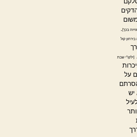
סלקם
דקים
משום
.
זיזה בכך]
בירחון קול
ך
[ילקו"י שבת
כרות
ם על
הסרתם
יש
עיל
ותר
רך