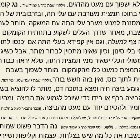
לא ישפוך עם מעט מהדגים.
.
נג
קומק
[ילקו"י שבת כרך ג עמוד שיד]
בתוכו תמצית מעורבת עם עלי תה, ובזרבובית של ה
 מסננת למנוע מעבר עלי התה עם המשקה, מותר לער
בת, מאחר שדרך העלים לשקוע בתחתית הקומקום
צף למעלה, וגם אין קפידא בעלי התה אם יכנסו לתוך 
לי סינון, וכיון שאינו מתכוין לברור מותר. אבל כשיגי
שולי הכלי ישאיר ממי תמצית התה, שלא יראה כבורר.
תמצית כמעט כלו מהקומקום, מותר לשפוך בשבת
 לתוך כוס, ואין בזה חשש בורר.
[ילקו"י שבת ג עמ' שטו. ועמ' רפד. י
ומע ביצה חיה ומצא בתוכה דם, מותר לו להוציא ב
יצה בכף או בידו כדי שיוכל לגמוע את הביצה. ומהיו
חמיר ולהסירם יחד עם מעט מהביצה.
[וכבר נתבאר לעיל בהלכות 
וקים בארץ על-ידי חברת "תנובה", יש להקל בנמצא בהם דם, אחר שיזרוק הדם, בין אם הדם
.
.
נה
הדבר פשוט שמות
 נמצא בחלמון]
[ילקוט יוסף שבת כרך ג' עמוד שטו]
שבת את כל מה שיש בצלחת, עצמות וקליפות ושיירי