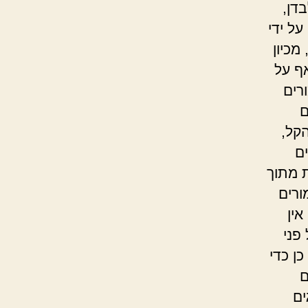
דן,
ל ידי
מכיון
אף על
רים
ם
קל,
ם
ת מתוך
רים
אין
פני
כן כדי
ם
ים