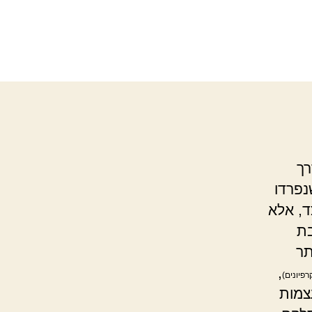
רך
נפרדו
ד, אלא
בת
ר
,
רפיונים)
צמות