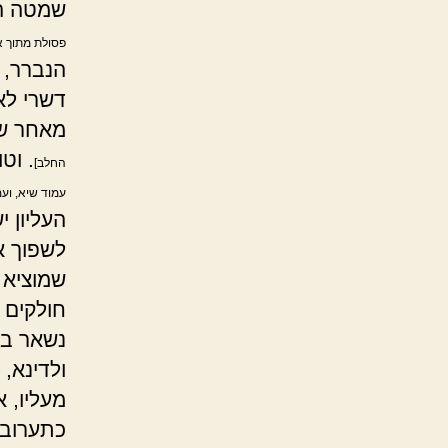
שמטה הכ
פסולת מתוך א
הנברר, 
דשרי לא
מאחר שה
. וט
החלב]
עמוד שיא, ועמ
העליון 
לשפוך א
שמוציא 
חולקים ו
נשאר בי
ולדינא,
מעליו, 
כתערובת