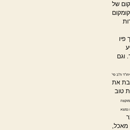
ום של
קומקום
ות
פיו
ע
 וגם
חו"ד ח"ב סי'
שבת את
ת טוב
מוקצה
 נמצא
ר
 מאכל,