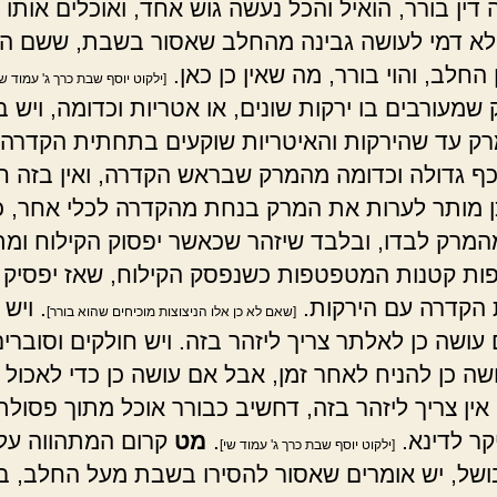
 דין בורר, הואיל והכל נעשה גוש אחד, ואוכלים אותו כ
לא דמי לעושה גבינה מהחלב שאסור בשבת, ששם ה
החלב, והוי בורר, מה שאין כן כאן.
[ילקוט יוסף שבת כרך ג' עמוד ש
שמעורבים בו ירקות שונים, או אטריות וכדומה, ויש 
ק עד שהירקות והאיטריות שוקעים בתחתית הקדרה,
כף גדולה וכדומה מהמרק שבראש הקדרה, ואין בזה 
כן מותר לערות את המרק בנחת מהקדרה לכלי אחר, 
המרק לבדו, ובלבד שיזהר שכאשר יפסוק הקילוח ומת
פות קטנות המטפטפות כשנפסק הקילוח, שאז יפסיק ו
 הקדרה עם הירקות.
. ויש
[שאם לא כן אלו הניצוצות מוכיחים שהוא בורר]
עושה כן לאלתר צריך ליזהר בזה. ויש חולקים וסוברי
שה כן להניח לאחר זמן, אבל אם עושה כן כדי לאכול
ין צריך ליזהר בזה, דחשיב כבורר אוכל מתוך פסולת,
קר לדינא.
.
מט
קרום המתהווה על 
[ילקוט יוסף שבת כרך ג' עמוד שי]
של, יש אומרים שאסור להסירו בשבת מעל החלב, בא