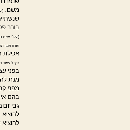
שנפרדו 
משם.
[יל
שנשתייר
בורר פס
[ילקו"י שבת כ
תורה תמוז תשס
אכילת ה
כרך ג' עמוד ד
בפני עצ
מנת להנ
מפני קט
בהם איס
גבי זבו
להוציא 
להוציא 