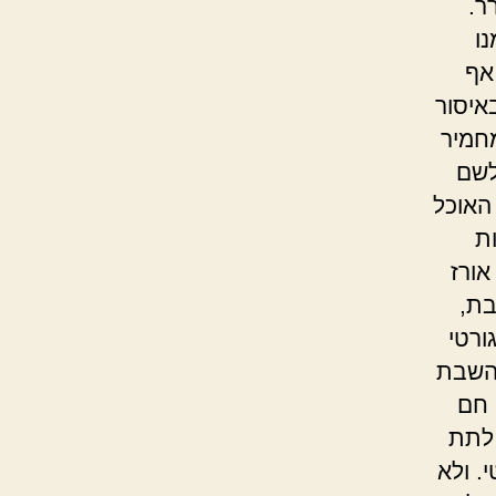
ר.
ו
אף
איסור
חמיר
לשם
האוכל
ת
אורז
בת,
ורטי
 השבת
 חם
 לתת
. ולא