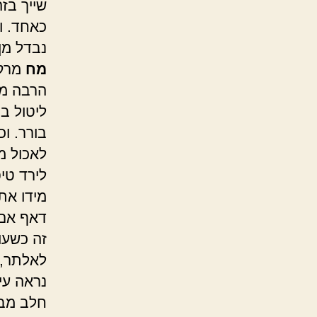
שייך בזה
כאחד. ו
נבדל מן 
מח
מרק 
הרבה מר
ליטול ב
בורר. ו
לאכול מ
לירד טי
מידו את
דאף אם 
זה כשעו
לאלתר, א
נראה עי
חלב מבו