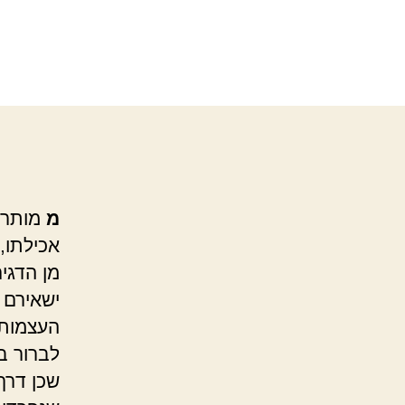
מ
מותר 
אכילתו,
מן הדגי
ישאירם 
העצמות,
לברור ב
שכן דרך