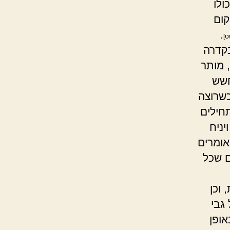
ולו
קום
.
ט]
בקדרה
 מותר
חשש
כשרוצה
חילים
יניח
 אומרים
ם שכל
 וכן
גבי
ופן