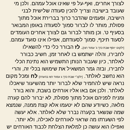
לצורך אחרים, ואף-על פי שאינו אוכל עמהם. ולכן מי
שעובד בישיבה וצריך להכין סעודה שלישית לבני
הישיבה, ופעמים שהדבר כרוך בברירת אוכל מתוך
פסולת, מותר לו לברור סמוך לסעודה באופן המבואר
בסעיף ט'. וכן מותר לברור גם לצורך אחרים העומדים
לסעוד תיכף, סמוך לסעודתם, אפילו אינו סועד עמהם.
.
לז
הבורר כלי כדי להשאילו
[ילקוט יוסף שבת כרך ג' עמוד רצו]
לחבירו, והלה ישתמש בו לאחר זמן, חשיב כבורר
לאלתר, כיון שעבור הנותן התשמיש הוא נתינת הכלי
לחבירו, ובזה גמר המשאיל את שימושו בכלי זה, והרי
הוא נחשב לאלתר.
לח
ומכל מקום
[ילקו"י שבת כרך ג עמוד רצז בהערה]
נראה שיש להחמיר שלא לברור יותר מהשיעור שיאכלו
לאלתר. ולכן אם באו אליו אורחים בשבת, והוא בורר
ומניח לפניהם אוכל מתוך פסולת, לא יברור להם קערה
מלאה, כשיודע שהם לא יטעמו אלא קצת ממנה, שנמצא
שמה שנשאר בקערה נברר שלא לאלתר. אלא יעשה
לפי השערתו מה שראוי לאורחים לאכילה, ולא יותר.
ואפילו הוא עושה כן למלאת הצלחת לכבוד האורחים יש