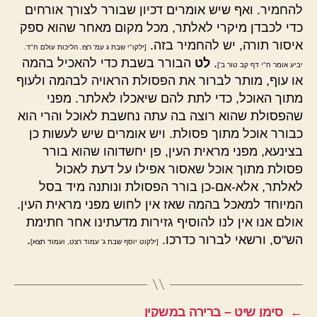
להחמיר. ואף שיש אומרים דכיון שבורר לצורך אורחים
כדי לכבדן מיקרי לאלתר, מכל מקום מאחר שהוא ספק
איסור תורה, יש להחמיר בזה.
[ילקו"י שבת ג עמ' רצז. הליכות עולם ח"ד.
.
לט
הבורר בשבת כדי להאכיל בהמה
יביע אומר ח"י דף קב טור ב']
או עוף, מותר לברור את הפסולת הראויה לבהמה ולעוף
מתוך האוכל, כדי לתת להם שיאכלו לאלתר. מפני
שהפסולת שהוא רוצה בה עתה נחשבת לאוכל והרי הוא
כבורר אוכל מתוך פסולת. ויש אומרים שיש לעשות כן
בצינעא, מפני מראית העין, פן יחשדוהו שהוא בורר
פסולת מתוך אוכל שאסור אפילו על דעת לאכול
לאלתר, אלא-אם-כן בורר הפסולת ונותנה מיד בסל
המיוחד למאכל בהמה שאז אין לחוש מפני מראית העין.
אולם אנו אין לנו להוסיף גזירות מדעתינו אחר חתימת
הש"ס, ורשאי לברור כדרכו.
.
[ילקוט יוסף שבת ג' עמוד רצט, ועמוד תצא]
←
סימן שיט – ברירה במשקין