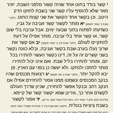
י
קשר בודד בחוט אחד שהיה קשור מלפני השבת, יזהר
מאד שלא להוסיף עליו קשר שני בשבת לחזקו הדק
היטב. וכן בקשר אחד הקושר את שני קצות החוט.
[ילקו"י
יא
מותר לקשור קשר ועניבה על גביו,
שבת ב' עמוד תקסא]
כשדעתו לפתוח בתוך שבעה ימים. אבל עניבה בלי שום
קשר, או קשר אחד בלי עניבה, מותר אפילו על דעת
להתקיים לעולם.
יב
אם קשר את
[ילקו"י שבת כרך ב' עמוד תקסב]
שרוך נעלו בערב-שבת בקשר ועניבה, ובלא כוונה נקשר
בשני קשרים זה על זה, דינו כקשר העשוי להתירו בכל
יום, ומותר להתירו בליל שבת. ואם אינו יכול להתירו
מותר לחתכו ולנתקו. ולא יעשה כן בפני עם הארץ, פן
יבא להקל יותר.
יג
רצועות מכנסים שהיו
[ילקו"י שבת ב עמ' תקסג]
בנקב המכנסים ונשמטו ממנו אסור להחזירם אפילו אם
הנקב רחב ובנקל אפשר להחזירן, שכיון שדרך העולם
לקשרם אחר כך, גזרינן שמא יקשור קשר של קיימא.
.
יד
אסור לקשור
[הליכות עולם חלק ד' עמוד רכח. וראה לעיל עמוד תקע. ודו"ק]
בשבת ציציות בטלית.
[ילקוט יוסף שבת כרך ב' מהדורת תשס"ד עמוד תרפו.
ירחון קול תורה חשון תשס"ד עמוד כח. ושם דחה דברי מי שכתב להקל בזה, והוא ספק איסור