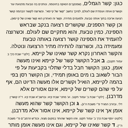
כגון: קשר הגמלים,
(שמנקבים הנאקה בחוטמה, ונותנים בה טבעת מרצועת עור
וקושרים אותה ועומדת שם לעולם, לפיכך נחשב "קשר של קיימא". וכשרוצה לקשור הבהמה קושר
.
רצועה ארוכה בתוך אותה טבעת, ולפעמים מתירה, וקשר זה האחרון הוא קשר שאינו של קיימא)
וכן קשר הספנים, שקושרים רצועה בנקב שבראש
הספינה, כמין טבעת, והוא מתקיים שם לעולם. וכשרוצה
להעמיד את הספינה קושר רצועה באותה טבעת
ומעמידה בה, וכשרוצה להתירה מתיר הרצועה ונוטלה.
והקשר האחרון נקרא קשר שאינו של קיימא.
[ילקו"י שבת כרך ב
.
ב
אבל הקושר קשר של קיימא ואינו מעשה
עמוד תקנב]
אומן, כגון: הקושר חבל בדלי שתלוי בקביעות על פי
הבור לשאוב בו מים באופן תמידי, וכן הקושר רסן בפי
בהמה לקיימא, הואיל וקשרים אלו מעשה הדיוט הם, אף
על פי שהם קשרים של קיימא, אינם אסורים אלא
מדרבנן.
[ילקו"י שבת ב' עמוד תקנב. וע' מתני' שבת קיא: וברשב"א שבת קיג. ד"ה קושרין
.
ג
וכן הקושר קשר שהוא מעשה
דלי, ובהרב המגיד פ"י משבת ה"ג]
אומן אך אינו קשר של קיימא, אינו אסור אלא מדרבנן.
[ילקוט יוסף שבת כרך ב' עמוד תקנג. וזהו הקשר שהותר במקום מצוה, וכמ"ש הרמב"ם פ"י משבת
.
ד
קשר שאינו של קיימא, וגם אינו מעשה אומן מותר
ה"י]