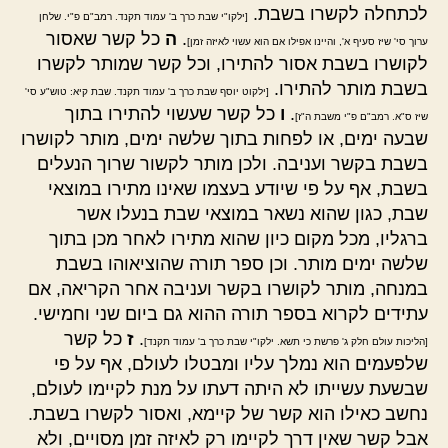
לכתחלה לקשרו בשבת.
[ילקו"י שבת כרך ב' עמוד תקנד. רמב"ם פ"י. שלחן
.
ה
כל קשר שאסור
ערוך סי' שיז סעיף א', והיינו אפילו אם הוא עשוי לאיזה זמן]
לקושרו בשבת אסור להתירו, וכל קשר שמותר לקשרו
בשבת מותר להתירו.
[ילקוט יוסף שבת כרך ב' עמוד תקנד. שבת קיא: טוש"ע סי'
.
ו
כל קשר שעשוי להתירו בתוך
שיז ס"א. רמב"ם פ"י משבת ה"ז]
שבעה ימים, או לפחות בתוך שלשה ימים, מותר לקושרו
בשבת בקשר ועניבה. ולכן מותר לקשור שרוך הנעלים
בשבת, אף על פי שיודע בעצמו שאינו מתירו במוצאי
שבת, כגון שהוא נשאר במוצאי שבת בנעלו אשר
ברגליו, מכל מקום כיון שהוא מתירו לאחר מכן בתוך
שלשה ימים מותר. וכן ספר תורה שהוציאוהו בשבת
במנחה, מותר לקושרו בקשר ועניבה אחר הקריאה, אם
עתידים לקרוא בספר תורה ההוא גם ביום שני וחמישי.
.
ז
כל קשר
[הליכות עולם חלק ג' פרשת כי תשא. ילקו"י שבת כרך ב' עמוד תקנד]
שלפעמים הוא נמלך עליו ומבטלו לעולם, אף על פי
שבשעת עשייתו לא היתה דעתו על מנת לקיימו לעולם,
נחשב כאילו הוא קשר של קיימא, ואסור לקשרו בשבת.
אבל קשר שאין דרך לקיימו רק לאיזה זמן מסויים, ולא