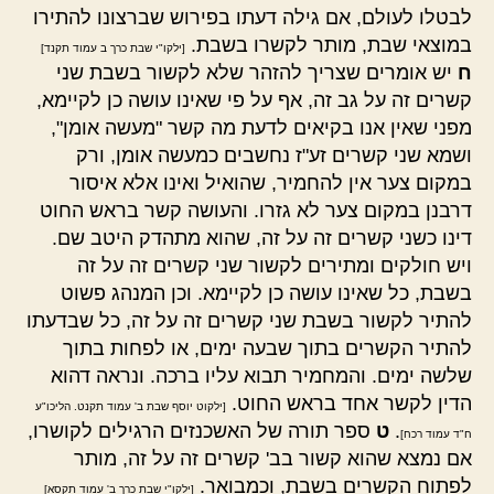
לבטלו לעולם, אם גילה דעתו בפירוש שברצונו להתירו
במוצאי שבת, מותר לקשרו בשבת.
[ילקו"י שבת כרך ב עמוד תקנד]
ח
יש אומרים שצריך להזהר שלא לקשור בשבת שני
קשרים זה על גב זה, אף על פי שאינו עושה כן לקיימא,
מפני שאין אנו בקיאים לדעת מה קשר "מעשה אומן",
ושמא שני קשרים זע"ז נחשבים כמעשה אומן, ורק
במקום צער אין להחמיר, שהואיל ואינו אלא איסור
דרבנן במקום צער לא גזרו. והעושה קשר בראש החוט
דינו כשני קשרים זה על זה, שהוא מתהדק היטב שם.
ויש חולקים ומתירים לקשור שני קשרים זה על זה
בשבת, כל שאינו עושה כן לקיימא. וכן המנהג פשוט
להתיר לקשור בשבת שני קשרים זה על זה, כל שבדעתו
להתיר הקשרים בתוך שבעה ימים, או לפחות בתוך
שלשה ימים. והמחמיר תבוא עליו ברכה. ונראה דהוא
הדין לקשר אחד בראש החוט.
[ילקוט יוסף שבת ב' עמוד תקנט. הליכו"ע
.
ט
ספר תורה של האשכנזים הרגילים לקושרו,
ח"ד עמוד רכח]
אם נמצא שהוא קשור בב' קשרים זה על זה, מותר
לפתוח הקשרים בשבת, וכמבואר.
[ילקו"י שבת כרך ב' עמוד תקסא]