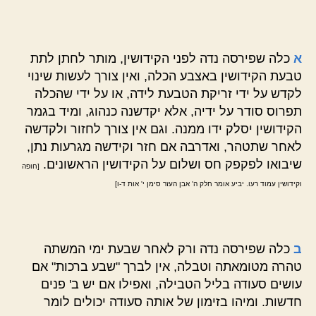
א
כלה שפירסה נדה לפני הקידושין, מותר לחתן לתת
טבעת הקידושין באצבע הכלה, ואין צורך לעשות שינוי
לקדש על ידי זריקת הטבעת לידה, או על ידי שהכלה
תפרוס סודר על ידיה, אלא יקדשנה כנהוג, ומיד בגמר
הקידושין יסלק ידו ממנה. וגם אין צורך לחזור ולקדשה
לאחר שתטהר, ואדרבה אם חזר וקידשה מגרעות נתן,
שיבואו לפקפק חס ושלום על הקידושין הראשונים.
[חופה
וקידושין עמוד רעו. יביע אומר חלק ה' אבן העזר סימן י' אות ד-ו]
ב
כלה שפירסה נדה ורק לאחר שבעת ימי המשתה
טהרה מטומאתה וטבלה, אין לברך "שבע ברכות" אם
עושים סעודה בליל הטבילה, ואפילו אם יש ב' פנים
חדשות. ומיהו בזימון של אותה סעודה יכולים לומר