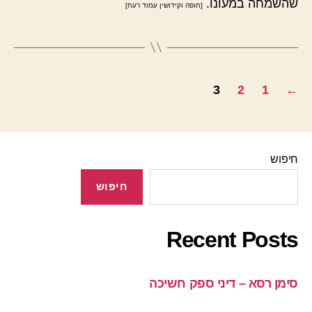
שהשמחה במעונו.
[חופה וקידושין עמוד רעח]
Posts
3
2
1
←
pagination
חיפוש
חיפוש
Recent Posts
סימן רסא – דיני ספק חשיכה