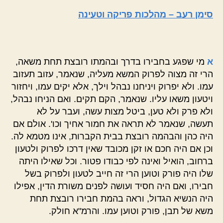
סימן רעב – מהלכות פריקה וטעינה
א
מי שפגע בחבירו בדרך ובהמתו רובצת תחת משאה,
הרי זה מצוה לפרוק המשא מעליה, שנאמר, עזוב תעזוב
עמו. ולא יפרוק ויניחנו נבהל וילך, אלא יקים עמו, ויחזור
ויטעון משאו עליו. שנאמר, הקם תקים. ואם הניחו נבהל,
ולא פרק ולא טען, ביטל מצות עשה, ועבר על לא
תעשה, שנאמר לא תראה את חמור אחיך וכו'. אולם אם
היה כהן והבהמה רובצת בבית הקברות, אינו מטמא לה.
וכן אם היה חכם או זקן מכובד שאין דרכו לפרוק ולטעון
ברחוב, הואיל ואינה לפי כבודו פטור. וכל שאילו היתה
שלו היה פורק וטוען הרי זה חייב לטעון ולפרוק בשל
חבירו, ואם היה חסיד ועושה לפנים משורת הדין, אפילו
היה הנשיא הגדול, וראה בהמת חבירו רובצת תחת
משא של תבן, פורק וטוען עמו. והרמ"א חולק.