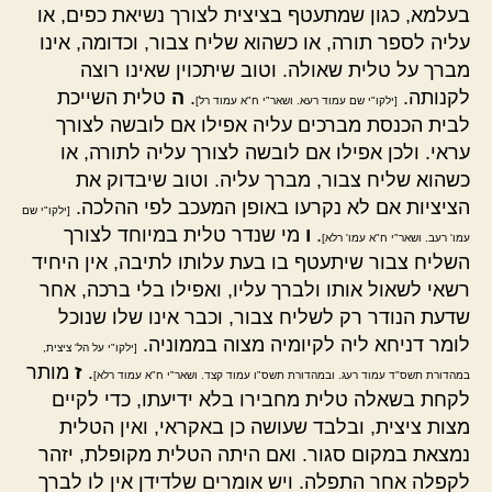
בעלמא, כגון שמתעטף בציצית לצורך נשיאת כפים, או
עליה לספר תורה, או כשהוא שליח צבור, וכדומה, אינו
מברך על טלית שאולה. וטוב שיתכוין שאינו רוצה
לקנותה.
.
ה
טלית השייכת
[ילקו"י שם עמוד רעא. ושאר"י ח"א עמוד רל]
לבית הכנסת מברכים עליה אפילו אם לובשה לצורך
עראי. ולכן אפילו אם לובשה לצורך עליה לתורה, או
כשהוא שליח צבור, מברך עליה. וטוב שיבדוק את
הציציות אם לא נקרעו באופן המעכב לפי ההלכה.
[ילקו"י שם
.
ו
מי שנדר טלית במיוחד לצורך
עמו' רעב. ושאר"י ח"א עמו' רלא]
השליח צבור שיתעטף בו בעת עלותו לתיבה, אין היחיד
רשאי לשאול אותו ולברך עליו, ואפילו בלי ברכה, אחר
שדעת הנודר רק לשליח צבור, וכבר אינו שלו שנוכל
לומר דניחא ליה לקיומיה מצוה בממוניה.
[ילקו"י על הל' ציצית,
.
ז
מותר
במהדורת תשס"ד עמוד רעג. ובמהדורת תשס"ו עמוד קצד. ושאר"י ח"א עמוד רלא]
לקחת בשאלה טלית מחבירו בלא ידיעתו, כדי לקיים
מצות ציצית, ובלבד שעושה כן באקראי, ואין הטלית
נמצאת במקום סגור. ואם היתה הטלית מקופלת, יזהר
לקפלה אחר התפלה. ויש אומרים שלדידן אין לו לברך