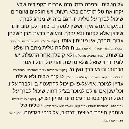
על הטלית, ובפרט בזמן הזה שרבים מקפידים שלא
יקחו את טליתותיהם בלא רשות. ויש חולקים ואומרים
שיכול לברך על טלית זו, דגם בזה יש מנהג לברך,
ובמקום מנהג אין חוששין לספק ברכות. ולכן טוב יותר
שיכוין שלא לקנות ולא יברך. והעושה כדעת מרן השלחן
ערוך ומברך, אין מזניחין אותו.
[ילקו"י על הל' ציצית, עמוד רעג. ובמהדו'
.
ח
הלוקח טלית מחבירו שלא
תשס"ו עמ' קצד. ושאר"י ח"א עמ' רלב]
ברשותו,
ולא קיפלה אחר התפלה, יש
[לאחר שמצאה מקופלת]
לומר דהוי שואל שלא מדעת, והוי גזלן ועליו אמר
הכתוב: ובוצע ברך נאץ ה'.
[ילקו"י על הלכות ציצית, עמוד רפ. ובמהדורת
.
ט
קנה טלית ולא שילם
תשס"ו עמוד קצט. ושארית יוסף ח"א עמוד רלז]
עדיין למוכר, אף-על-פי-כן יכול להתעטף בו ולברך עליו.
וכל שכן אם שילם למוכר בצ'יק דחוי, שיכול לברך על
הטלית אף בטרם הגיע מועד פדיון הצ'יק.
[ילקו"י על הל' ציצית,
.
י
טלית של
עמוד רפא. ובמהדורת תשס"ו עמוד קצט. ושאר"י ח"א עמוד רלח]
שותפין חייבת בציצית, דכתיב, על כנפי בגדיהם.
[ילקו"י על
.
ציצית, עמ' רפג]