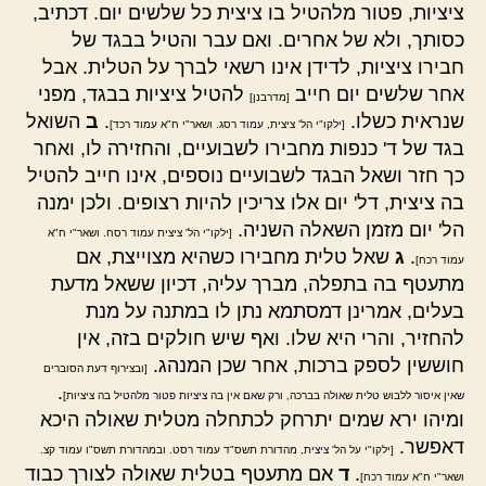
ציציות, פטור מלהטיל בו ציצית כל שלשים יום. דכתיב,
כסותך, ולא של אחרים. ואם עבר והטיל בבגד של
חבירו ציציות, לדידן אינו רשאי לברך על הטלית. אבל
אחר שלשים יום חייב
להטיל ציציות בבגד, מפני
[מדרבנן]
שנראית כשלו.
.
ב
השואל
[ילקו"י הל' ציצית, עמוד רסג. ושאר"י ח"א עמוד רכד]
בגד של ד' כנפות מחבירו לשבועיים, והחזירה לו, ואחר
כך חזר ושאל הבגד לשבועיים נוספים, אינו חייב להטיל
בה ציצית, דל' יום אלו צריכין להיות רצופים. ולכן ימנה
הל' יום מזמן השאלה השניה.
[ילקו"י הל' ציצית עמוד רסח. ושאר"י ח"א
.
ג
שאל טלית מחבירו כשהיא מצוייצת, אם
עמוד רכח]
מתעטף בה בתפלה, מברך עליה, דכיון ששאל מדעת
בעלים, אמרינן דמסתמא נתן לו במתנה על מנת
להחזיר, והרי היא שלו. ואף שיש חולקים בזה, אין
חוששין לספק ברכות, אחר שכן המנהג.
[ובצירוף דעת הסוברים
.
שאין איסור ללבוש טלית שאולה בברכה, ורק שאם אין בה ציציות פטור מלהטיל בה ציציות]
ומיהו ירא שמים יתרחק לכתחלה מטלית שאולה היכא
דאפשר.
[ילקו"י על הל' ציצית, מהדורת תשס"ד עמוד רסט. ובמהדורת תשס"ו עמוד קצ.
.
ד
אם מתעטף בטלית שאולה לצורך כבוד
ושאר"י ח"א עמוד רכח]