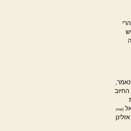
הרי
ש
ה
נאמר,
 החיוב
אל
[שאין
זלינן