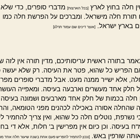
ן חלה בחוץ לארץ
מדברי סופרים, כדי שלא
[בכל הארצות]
ורת חלה מישראל. ומברכים על הפרשת חלה כמו
ם בארץ ישראל.
[אוצר דינים שם עמוד תרלג]
מר בתורה ראשית עריסותיכם, מדין תורה אין לזה שי
אם הפריש כל שהוא, פטר את העיסה. רק שלא יעשה כ
לה, אלא ישייר ממנה מעט. אבל מדברי סופרים מפריש
 חלק אחד מעשרים וארבעה בעיסה. ומאפייה העושה
 חלה בכמות של חלק אחד מארבעים ושמונה בעיסה. 
ה שהחלה אסורה באכילה לכהנים מפני הטומאה, והח
י נשרפת, נוטלים חלה כל שהוא, ואין צריך להחמיר לי
 בעיסה. וכן כיום אין מפרישין ב' חלות, אלא די בח
תה שורפין באש.
[ונכון להחמיר להפריש פעם אחת בשנה שיעור חלה אחד מכ