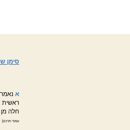
סימן שכ
א
נאמר 
ראשית ע
חלה מן 
עמוד תרכט]