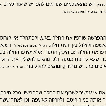
. ויש מהאשכנזים שנוהגים להפריש שיעור כזית.
איש חי]
[א
דורה שניה, שנת תשס"ה עמ' תרלג]
הפרשה שורפין את החלה באש, ולכתחלה אין לזרוק
שפה ולזלזל בקדושת חלה.
. ויש א
[ראה להלן סימן שכח סעיף ז']
פו את החלה עם היסק התנור, אלא ישרפו החלה בפנ
די שלא ליהנות ממנה. ולכן נוהגים להשליך את החלה
פים בה. ויש מתירין, ונוהגים להקל בזה.
[אוצר דינים שם עמוד
אם אי אפשר לשרוף את החלה שהפרישו, מכל סיבה 
ף אותה בנייר היטב, ולזורקה לאשפה. וכן לאחר ששר