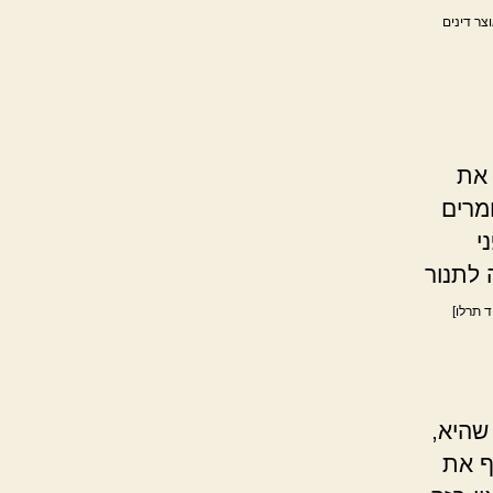
וצר דינים
 את
ומרים
י
 לתנור
 תרלו]
שהיא,
ף את