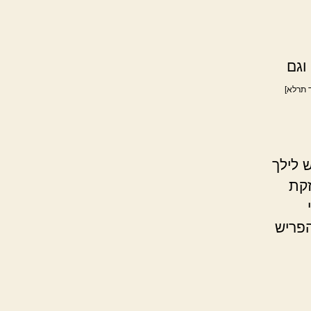
וגם
 תרלא]
 לילך
זקת
הפריש