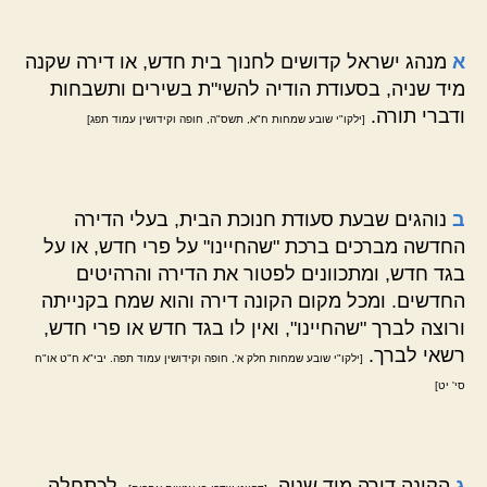
א
מנהג ישראל קדושים לחנוך בית חדש, או דירה שקנה
מיד שניה, בסעודת הודיה להשי"ת בשירים ותשבחות
ודברי תורה.
[ילקו"י שובע שמחות ח"א, תשס"ה, חופה וקידושין עמוד תפג]
ב
נוהגים שבעת סעודת חנוכת הבית, בעלי הדירה
החדשה מברכים ברכת "שהחיינו" על פרי חדש, או על
בגד חדש, ומתכוונים לפטור את הדירה והרהיטים
החדשים. ומכל מקום הקונה דירה והוא שמח בקנייתה
ורוצה לברך "שהחיינו", ואין לו בגד חדש או פרי חדש,
רשאי לברך.
[ילקו"י שובע שמחות חלק א', חופה וקידושין עמוד תפה. יבי"א ח"ט או"ח
סי' יט]
ג
הקונה דירה מיד שניה,
, לכתחלה