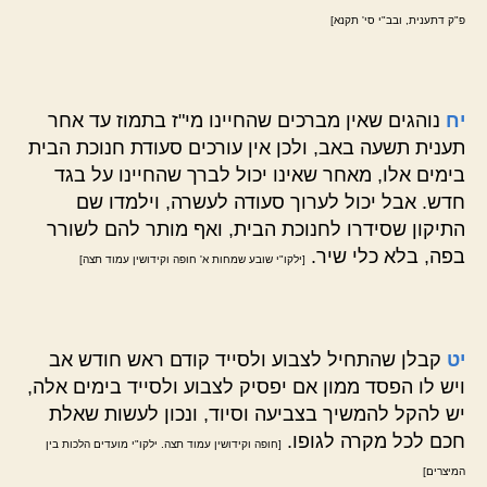
פ"ק דתענית, ובב"י סי' תקנא]
יח
נוהגים שאין מברכים שהחיינו מי"ז בתמוז עד אחר
תענית תשעה באב, ולכן אין עורכים סעודת חנוכת הבית
בימים אלו, מאחר שאינו יכול לברך שהחיינו על בגד
חדש. אבל יכול לערוך סעודה לעשרה, וילמדו שם
התיקון שסידרו לחנוכת הבית, ואף מותר להם לשורר
בפה, בלא כלי שיר.
[ילקו"י שובע שמחות א' חופה וקידושין עמוד תצה]
יט
קבלן שהתחיל לצבוע ולסייד קודם ראש חודש אב
ויש לו הפסד ממון אם יפסיק לצבוע ולסייד בימים אלה,
יש להקל להמשיך בצביעה וסיוד, ונכון לעשות שאלת
חכם לכל מקרה לגופו.
[חופה וקידושין עמוד תצה. ילקו"י מועדים הלכות בין
המיצרים]