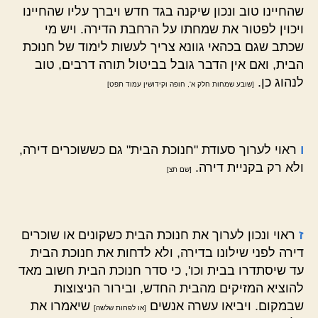
שהחיינו טוב ונכון שיקנה בגד חדש ויברך עליו שהחיינו
ויכוין לפטור את שמחתו על הרחבת הדירה. ויש מי
שכתב שגם בכהאי גוונא צריך לעשות לימוד של חנוכת
הבית, ואם אין הדבר גובל בביטול תורה דרבים, טוב
לנהוג כן.
[שובע שמחות חלק א', חופה וקידושין עמוד תפט]
ו
ראוי לערוך סעודת "חנוכת הבית" גם כששוכרים דירה,
ולא רק בקניית דירה.
[שם תצ]
ז
ראוי ונכון לערוך את חנוכת הבית כשקונים או שוכרים
דירה לפני שילונו בדירה, ולא לדחות את חנוכת הבית
עד שיסתדרו בבית וכו', כי סדר חנוכת הבית חשוב מאד
להוציא המזיקים מהבית החדש, ובירור הניצוצות
שבמקום. ויביאו עשרה אנשים
שיאמרו את
[או לפחות שלשה]