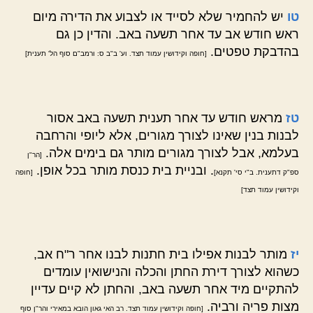
טו
יש להחמיר שלא לסייד או לצבוע את הדירה מיום
ראש חודש אב עד אחר תשעה באב. והדין כן גם
בהדבקת טפטים.
[חופה וקידושין עמוד תצד. וע' ב"ב ס: ורמב"ם סוף הל' תענית]
טז
מראש חודש עד אחר תענית תשעה באב אסור
לבנות בנין שאינו לצורך מגורים, אלא ליופי והרחבה
בעלמא, אבל לצורך מגורים מותר גם בימים אלה.
[הר"ן
. ובניית בית כנסת מותר בכל אופן.
ספ"ק דתענית. ב"י סי' תקנא]
[חופה
וקידושין עמוד תצד]
יז
מותר לבנות אפילו בית חתנות לבנו אחר ר"ח אב,
כשהוא לצורך דירת החתן והכלה והנישואין עומדים
להתקיים מיד אחר תשעה באב, והחתן לא קיים עדיין
מצות פריה ורביה.
[חופה וקידושין עמוד תצד. רב האי גאון הובא במאירי והר"ן סוף