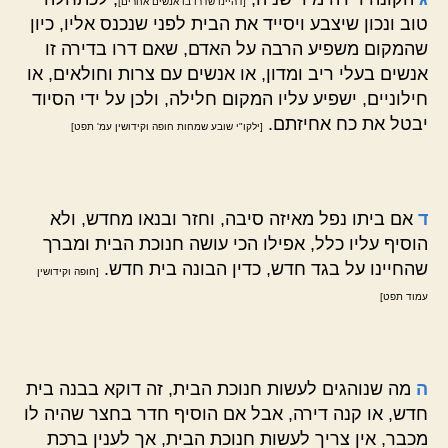
[דהיינו שדרו בו אנשים אחרים]
טוב ונכון שיצבע ויסייד את הבית לפני שנכנס אליו, כיון
שהמקום משפיע הרבה על האדם, שאם דרו בדירה זו
אנשים בעלי ריב ומדון, או אנשים עם צרות וחולאים, או
חילוניים, ישפיע עליו המקום חלילה, ולכן על ידי הסיוד
יבטל את כח אחיזתם.
[ילקו"י שובע שמחות חופה וקידושין עמ' תפט]
ד
אם ביתו נפל מאיזה סיבה, וחזר ובנאו מחדש, ולא
הוסיף עליו כלל, אפילו הכי עושה חנוכת הבית ומברך
שהחיינו על בגד חדש, כדין הבונה בית חדש.
[חופה וקידושין
עמוד תפט]
ה
מה שנוהגים לעשות חנוכת הבית, זה דוקא בבנה בית
חדש, או קנה דירה, אבל אם הוסיף חדר בחצר שהיה לו
מכבר, אין צריך לעשות חנוכת הבית, אך לענין ברכת