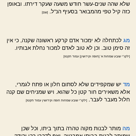
שלא שהה שנים-עשר חודש משעה שעקר דירתו. ובאופן
כזה קיל טפי מהמבואר בסעיף הנ"ל.
[שם]
מג
לכתחלה לא ימכור אדם קרקע ראשונה שקנה, כי אין
זה סימן טוב. וכן לא טוב לאדם למכור נחלת אבותיו.
[ילקו"י שובע שמחות א' [חופה וקידושין] עמוד תקטז]
מד
יש שמקפידים שלא לסתום חלון או פתח לגמרי,
אלא משאירים חור קטן כל שהוא. ויש שמניחים שם קנה
חלול מעבר לעבר.
[ילקו"י שובע שמחות חופה וקידושין עמוד תקטז]
מה
מותר לבנות מקוה טהרה בתוך ביתו, וכל שכן
שמותר לבנות בביתו אמבטיה, ואף לדברי רבי יהודה