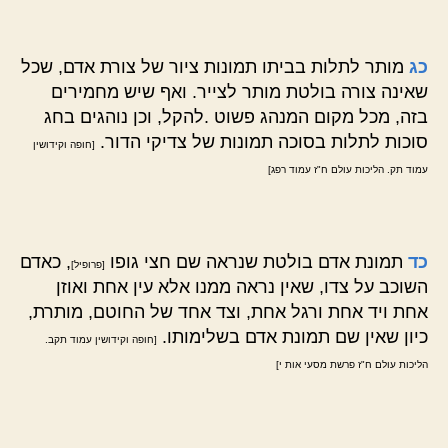
כג
מותר לתלות בביתו תמונות ציור של צורת אדם, שכל
שאינה צורה בולטת מותר לצייר. ואף שיש מחמירים
בזה, מכל מקום המנהג פשוט .להקל, וכן נוהגים בחג
סוכות לתלות בסוכה תמונות של צדיקי הדור.
[חופה וקידושין
עמוד תק. הליכות עולם ח"ז עמוד רפג]
כד
תמונת אדם בולטת שנראה שם חצי גופו
, כאדם
[פרופיל]
השוכב על צדו, שאין נראה ממנו אלא עין אחת ואוזן
אחת ויד אחת ורגל אחת, וצד אחד של החוטם, מותרת,
כיון שאין שם תמונת אדם בשלימותו.
[חופה וקידושין עמוד תקב.
הליכות עולם ח"ז פרשת מסעי אות י]