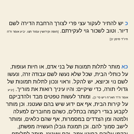
כ
יש להתיר לעקור עצי פרי לצורך הרחבת הדירה לשם
דיור. וטוב לשכור גוי לעקירתם.
[חופה וקידושין עמוד תצו. יביע אומר ח"ה
חיו"ד סימן יב]
כא
מותר לתלות תמונות של בני אדם, או חיות ועופות,
על כותלי הבית, שכל שלא נעשו לשם עבודה זרה, ונעשו
לשם נוי וכיוצא, יש להקל. וראוי ונכון לתלות תמונות של
גדולי תורה, כדי שיקיים: והיו עיניך רואות את מוריך.
[יביע
. ומותר לעשות טפטים מבד ולהדביקם
אומר ח"ד חאו"ח ריש סי' כ]
על קירות הבית, אף אם ידוע שיש בהם שעטנז. וכן מותר
לקבוע בגדי רקמה בכתלים, כשהם מחוברים למעלה
ולמטה ומן הצדדים במסמרות, אף שהם כלאים, ומותר
לישב סמוך להם. וכן תמונת גובלן העשויה מפשתן,
ורקמו עליהם בחוטי צמר, והם שעטנז, מותר לתלותם