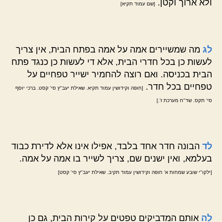
ולא ארוך וקטן.
[שם עמוד תקיא]
לג
מה שמשיירים אמה על אמה בפתח הבית, אין צריך
לעשות כן בכל חדרי הבית, אלא די לעשות כן כנגד פתח
הבית בכניסה. ואם רוצה להחמיר ישייר טפחיים על
טפחיים בכל חדר.
[חופה וקידושין עמוד תקיא. שאילת יעב"ץ סי' קסט. ברכי יוסף
סי' תקס. שד"ח מערכת ז'.]
לד
הבונה חדר אחד בלבד, אפילו אינו אלא לדירת כבוד
בעלמא, ואין ישנים שם, צריך לשייר בו אמה על אמה.
[ילקו"י שובע שמחות א' חופה וקידושין עמוד תקיב. שאילת יעב"ץ סי' קסט]
לה
אותם המדביקים טפטים על קירות הבית, גם כן