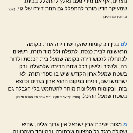
נוצרים, אף אם מידי פעם נאלץ להתפלל בביתו.
שמעיקר הדין מותר להתפלל גם תחת דירה של גוי.
[חופה
וקידושין עמ' תקיב]
לט
בנין רב קומות שהקדישו דירה אחת בקומה
הראשונה לבית כנסת, לתפלה וללימוד תורה, רשאים
לכתחלה לרכוש דירה בקומה שמעל בית הכנסת ולדור
בה, ולשכב ולישון בכל שטח הדירה שלמעלה. ורק
בשטח שמעל ארון הקודש שיש בו ספרי תורה, לא
ישתמשו שם, ויניחו במקום ההוא ארון בגדים וכיוצא
בזה. ובקומות העליונות מותר להשתמש בלי הגבלה גם
בשטח שמעל ההיכל.
[חופה וקי' עמוד תקיג. יביע אומר ח"ו חאו"ח סי' כז]
מ
מצות ישיבת ארץ ישראל אין ערוך אליה, שהיא
שקולה כנגד כל המצוות שבתורה, ובמיוחד כשהכוונה