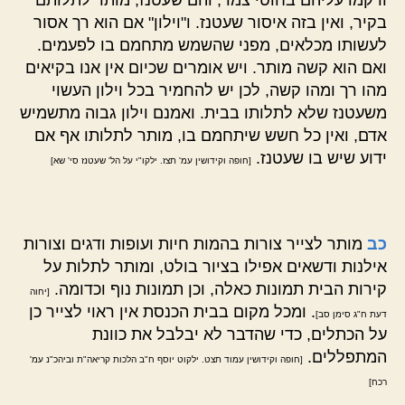
בקיר, ואין בזה איסור שעטנז. ו"וילון" אם הוא רך אסור
לעשותו מכלאים, מפני שהשמש מתחמם בו לפעמים.
ואם הוא קשה מותר. ויש אומרים שכיום אין אנו בקיאים
מהו רך ומהו קשה, לכן יש להחמיר בכל וילון העשוי
משעטנז שלא לתלותו בבית. ואמנם וילון גבוה מתשמיש
אדם, ואין כל חשש שיתחמם בו, מותר לתלותו אף אם
ידוע שיש בו שעטנז.
[חופה וקידושין עמ' תצז. ילקו"י על הל' שעטנז סי' שא]
כב
מותר לצייר צורות בהמות חיות ועופות ודגים וצורות
אילנות ודשאים אפילו בציור בולט, ומותר לתלות על
קירות הבית תמונות כאלה, וכן תמונות נוף וכדומה.
[יחוה
. ומכל מקום בבית הכנסת אין ראוי לצייר כן
דעת ח"ג סימן סב]
על הכתלים, כדי שהדבר לא יבלבל את כוונת
המתפללים.
[חופה וקידושין עמוד תצט. ילקוט יוסף ח"ב הלכות קריאה"ת וביהכ"נ עמ'
רכח]