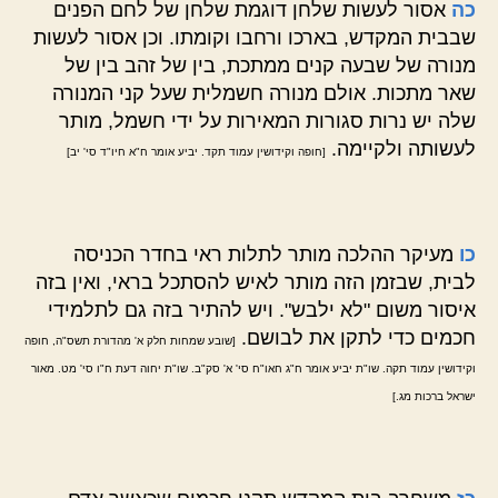
כה
אסור לעשות שלחן דוגמת שלחן של לחם הפנים
שבבית המקדש, בארכו ורחבו וקומתו. וכן אסור לעשות
מנורה של שבעה קנים ממתכת, בין של זהב בין של
שאר מתכות. אולם מנורה חשמלית שעל קני המנורה
שלה יש נרות סגורות המאירות על ידי חשמל, מותר
לעשותה ולקיימה.
[חופה וקידושין עמוד תקד. יביע אומר ח"א חיו"ד סי' יב]
כו
מעיקר ההלכה מותר לתלות ראי בחדר הכניסה
לבית, שבזמן הזה מותר לאיש להסתכל בראי, ואין בזה
איסור משום "לא ילבש". ויש להתיר בזה גם לתלמידי
חכמים כדי לתקן את לבושם.
[שובע שמחות חלק א' מהדורת תשס"ה, חופה
וקידושין עמוד תקה. שו"ת יביע אומר ח"ג חאו"ח סי' א' סק"ב. שו"ת יחוה דעת ח"ו סי' מט. מאור
ישראל ברכות מג.]