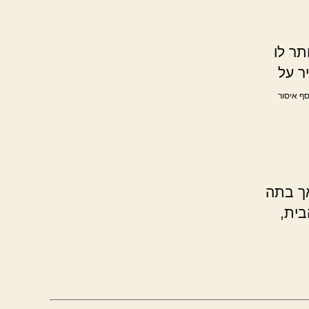
תר לו
ר על
וסף איסור
ך בתה
בית,