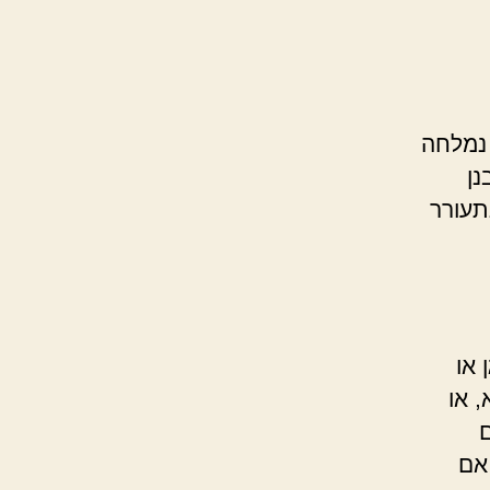
נמלחה
נן
תעורר
 או
 או
אם