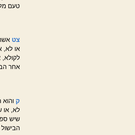
טעם מלח
צט
אשה 
או לא, 
לקולא, 
אחר הבי
ק
והוא ה
לא, או 
שיש ספק
הבישול 