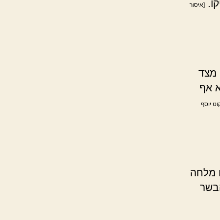
קו.
[איסור
מצד
א אף
וט יוסף
 מלחה
הבשר