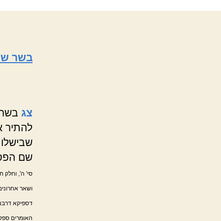
בשר שי
צג
בשר ש
להתיר א
שבישלו ה
שם הפסד
סי' ה', וחלק 
ושאר אחרונים
דספיקא דרבנן
האומרים ספק 