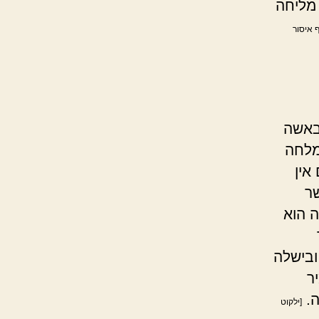
מליחה
ף איסור
באשה
מלחה
אין
ר
 הוא
ובישלה
ר
ה.
[ילקוט