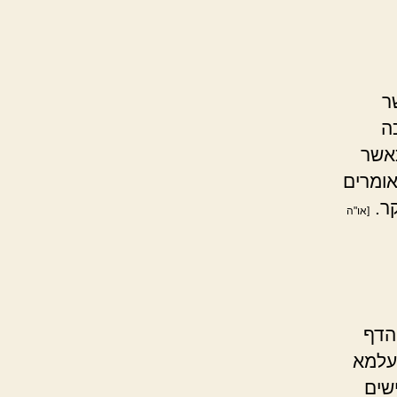
ר
ה
כאשר
ומרים
קר.
[או"ה
הדף
 עלמא
שים