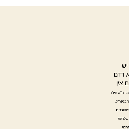
יש
א דדם
 אין
ומר ח"א חיו"ד
ך בנקה"כ,
שסוברים
 שלדעת
תלוי