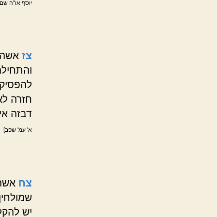
יוסף או"ה שם
צז
אשה ה
והתחילה
להפסיק 
חזרה לא
דבזה אין
א' עמ' שפב]
צח
אשה 
שמולחין
יש להקל