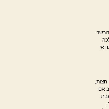
הבשר
כה
ודאי
חצות,
ב אם
שבת
,