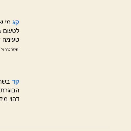
קג
מי שק
לטעום ב
טעימה זו
והיתר כרך א' 
קד
בשר 
הבוגרת 
דהוי מי