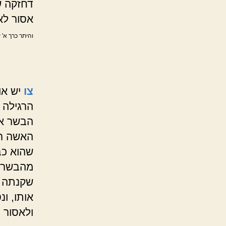
דחזקה ש
אסור לא
והיתר כרך א' 
צו
יש או
הרגילה 
הבשר או
האשה רג
שהוא כב
מהבשר ש
שקנתה ל
אותו, ו
ולאסור 