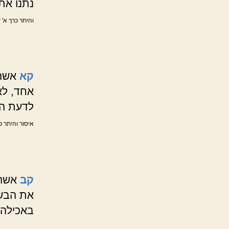
נתנו את
והיתר כרך א' 
קא
אשה 
אחד, לא
לדעת הר
איסור והיתר כ
קב
אשה 
את הבשר
באכילה