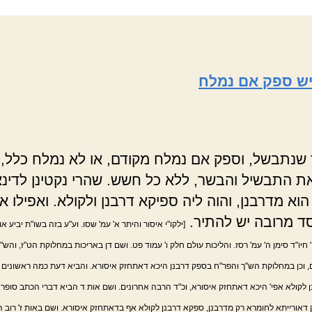
ש ספק אם נמלח
נתבשל, וספק אם נמלח מקודם, או לא נמלח כלל, 
ת התבשיל והבשר, ללא כל חשש. שהרי נקטינן לדינ
וא מדרבנן, והוה ליה ספיקא דרבנן ולקולא. ואפילו אם
 מרובה יש להתיר.
[ילקו"י איסור והיתר א' עמ' שסו. וע"ע בזה בשו"ת יביע א
ח' חיו"ד סימן ה' עמ' רסז. והליכות עולם חלק ו' עמוד פט. ושם דן באריכות במחלוקת הט"ז, והש"
, וכן במחלוקת הש"ך והפר"ח בספק דרבנן היכא דאתחזק איסורא. והביא דעת כמה ראשונים 
 לקולא אפי' היכא דאתחזק איסורא, וכ"ד הרבה אחרונים. ושם אות ד הביא דברי הכתב סופר
דאורייתא לחומרא רק מדרבנן, ספקא דרבנן לקולא אף בדאתחזק איסורא. ושם באות ז' רוב ה