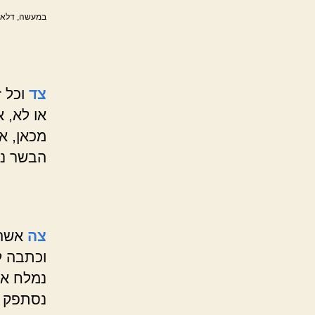
במעשה, דלא אז
צד
וכל 
או לא, 
מכאן, א
הבשר נמ
צה
אשה 
וכתבה ל
נמלח או
נסתפק א