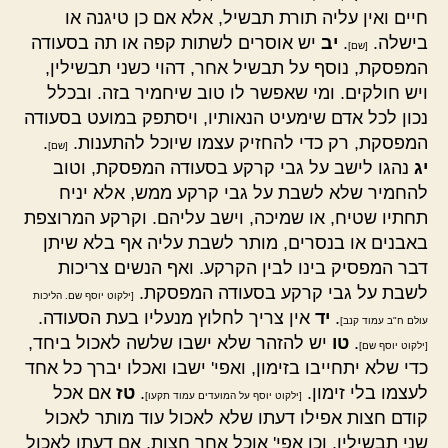
חיים ואין עליה תורת תבשיל, אלא אם כן טיגנה או
בישלה.
.
יב
יש אוסרים לשתות קפה או תה בסעודה
[שם]
המפסקת, נוסף על תבשיל אחר, דהוי כשני תבשילין,
ויש חולקים. ומי שאפשר לו טוב שיחמיר בזה. ובכלל
נכון לכל אדם שימעיט הנאותיו, ויסתפק במועט בסעודה
המפסקת, רק כדי להחזיק עצמו שיוכל להתענות.
.
[שם]
יג
נהגו לישב על גבי קרקע בסעודה המפסקת, וטוב
להחמיר שלא לשבת על גבי קרקע ממש, אלא יניח
תחתיו שטיח, או שמיכה, וישב עליהם. וקרקע המרוצפת
באבנים או בנסרים, מותר לשבת עליה אף בלא שיתן
דבר המפסיק בינו לבין הקרקע. ואף הנשים צריכות
לשבת על גבי קרקע בסעודה המפסקת.
[ילקוט יוסף שם. הליכות
.
יד
אין צריך לחלוץ מנעליו בעת הסעודה.
עולם ח"ב עמוד קנב]
.
טו
יש להזהר שלא ישבו שלשה לאכול ביחד,
[ילקוט יוסף שם]
כדי שלא יתחייבו בזימון, ואפי' ישבו ואכלו יברך כל אחד
לעצמו בלי זימון.
.
טז
אם אכל
[ילקוט יוסף על המועדים עמוד תקעו]
קודם חצות אפילו דעתו שלא לאכול עוד מותר לאכול
שני תבשילין. וכן אפי' אוכל אחר חצות, אם דעתו לאכול