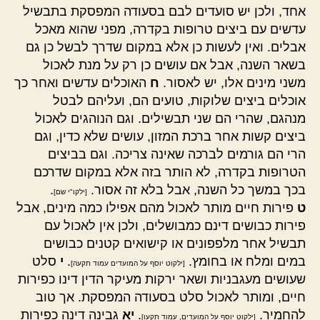
אחד, ולכן יש סועדים לבם בסעודה המפסקת בתבשיל
עדשים עם ביצים טרופות בקדרה, מפני שהוא מאכל
אבלים. ואין לעשות כן אלא במקום שדרך לבשל כן גם
בשאר השנה, אבל אם עושים כן רק על מנת לאכול
משני מינים אלו, יש לאסור.
ח
האוכלים עדשים ואחר כך
אוכלים ביצים שלוקות, טועים הם, ועליהם לבטל
מנהגם, שהרי הם שני תבשילים. וגם הנוהגים לאכול
ביצים קשות אחר ברכת המזון, עושים שלא כדין, וגם
הרי הם גורמים לברכה שאינה צריכה. וגם בביצים
הטרופות בקדרה, לא הותר בזה אלא במקום שדרכם
בכך במשך כל השנה, אבל בלא זה אסור.
.
[ילקו"י שם]
ט
פירות חיים מותר לאכול מהם אפילו כמה מינים, אבל
פירות כבושים דינם כמבושלים, ולכן אין לאכול עם
תבשיל אחר מלפפונים או קישואים קטנים כבושים
במים ומלח או בחומץ.
.
י
סלט
[ילקוט יוסף על המועדים עמוד תקעה]
שעושים מעגבניות ושאר ירקות מעיקר הדין דינו כפירות
חיים, ומותר לאכול סלט בסעודה המפסקת. אך טוב
להחמיר.
.
יא
גבינה דינה כפירות
[ילקוט יוסף על המועדים, עמוד תקעו]