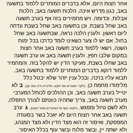
אחר חצות היום, אלא בדברים המותרים ללמוד בתשעה
באב, כגון מדרש איכה, הלכות תשעה באב, הלכות
אבלות, וכדומה. ויש מחמירים בזה אף בערב תשעה
באב שחל בשבת. וכן בתשעה באב שחל בשבת ונדחה
ליום ראשון. ולענין הלכה נראה, שבתשעה באב שחל
בחול, אם יש לו צער כשאינו לומד כדרכו בכל ימות
השנה, רשאי ללמוד בערב תשעה באב אחר חצות
במקום שלבו חפץ. ולענין תשעה באב או ערב תשעה
באב שחלו בשבת, מעיקר הדין יש להקל בזה. והמחמיר
ללמוד דוקא בדברים המותרים ללמוד בתשעה באב,
תבוא עליו ברכה, ובכל ענין יזהר שלא יבטל כלל
מלימודו מחמת כן.
.
ב
לא
[ילקו"י מועדים עמ' תקעו. הליכו"ע ח"ב עמו' קנ]
יטייל בערב תשעה באב. וכן ההולכים לכותל המערבי
מערב תשעה באב, צריך שתהיה כוונתם לצורך התפלה,
ולא לשם טיול ומפגש.
.
ג
ערב
[ילקוט יוסף על המועדים עמוד תקעו]
תשעה באב אחר חצות היום לא יאכל בשר בסעודה
המפסקת, ואיסור זה הוא מצד הדין ולא מצד המנהג,
ולא ישתה יין, ובשר מלוח ובשר עוף בכלל האיסור.