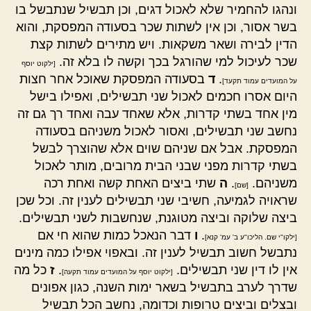
ונהגו להחמיר שלא לאכול דגים, וכן תבשיל שנתבשל בו
בשר אסור, וכן אין לשתות שכר בסעודה המפסקת, והוא
הדין לבירה ושאר משקאות. ויש מתירים לשתות קצת
שכר לעיכול למי שהורגל בכך וקשה לו בלא זה.
[ילקוט יוסף
.
ד
בסעודה המפסקת שאוכל אחר חצות
על המועדים עמוד תקעד]
היום אסרו חכמים לאכול שני תבשילים, ואפילו בישל
מין אחד בשתי קדרות, אלא שאחד עבה ואחד רך גם זה
נחשב שני תבשילים, ואסור לאכול משניהם בסעודה
המפסקת. אבל אם שניהם שוים אלא שהוצרך לבשל
בשתי קדרות מפני שבני הבית מרובים, מותר לאכול
משניהם.
.
ה
שתי ביצים האחת קשה ואחת רכה
[שם]
שראויה לגמיעה, חשיבי שני תבשילים לענין זה. וכל שכן
ביצה שלוקה וביצה מטוגנת, שנחשבות לשני תבשילים.
.
ו
דבר הנאכל כמות שהוא חי אם
[ילקו"י שם. הליכו"ע ב' עמ' קנא]
נתבשל חשוב תבשיל לענין זה. ובאפוי אפילו כמה מינים
אין לו דין שני תבשילים.
.
ז
כל מה
[ילקוט יוסף על המועדים עמוד תקעה]
שדרך לערב בתבשיל בשאר ימות השנה, כגון אפונים
ובצלים וביצים טרופות וכדומה, נחשב הכל תבשיל