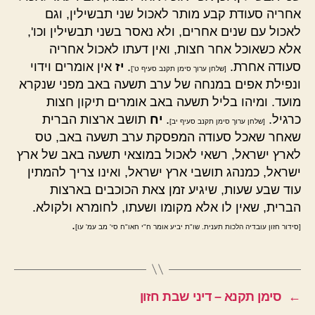
אחריה סעודת קבע מותר לאכול שני תבשילין, וגם
לאכול עם שנים אחרים, ולא נאסר בשני תבשילין וכו',
אלא כשאוכל אחר חצות, ואין דעתו לאכול אחריה
סעודה אחרת.
.
יז
אין אומרים וידוי
[שלחן ערוך סימן תקנב סעיף ט']
ונפילת אפים במנחה של ערב תשעה באב מפני שנקרא
מועד. ומיהו בליל תשעה באב אומרים תיקון חצות
כרגיל.
.
יח
תושב ארצות הברית
[שלחן ערוך סימן תקנב סעיף יב]
שאחר שאכל סעודה המפסקת ערב תשעה באב, טס
לארץ ישראל, רשאי לאכול במוצאי תשעה באב של ארץ
ישראל, כמנהג תושבי ארץ ישראל, ואינו צריך להמתין
עוד שבע שעות, שיגיע זמן צאת הכוכבים בארצות
הברית, שאין לו אלא מקומו ושעתו, לחומרא ולקולא.
.
[סידור חזון עובדיה הלכות תענית. שו"ת יביע אומר ח"י חאו"ח סי' מב עמ' עו]
←
סימן תקנא – דיני שבת חזון