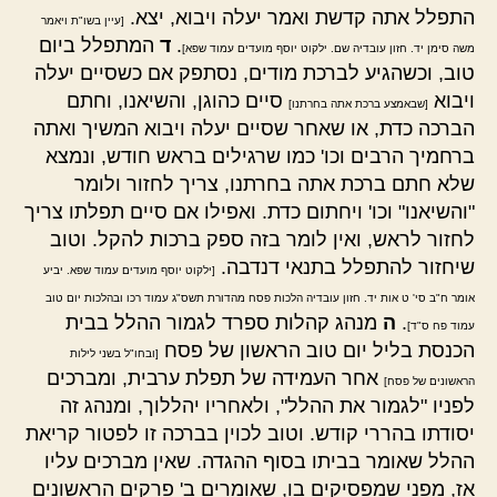
התפלל אתה קדשת ואמר יעלה ויבוא, יצא.
[עיין בשו"ת ויאמר
.
ד
המתפלל ביום
משה סימן יד. חזון עובדיה שם. ילקוט יוסף מועדים עמוד שפא]
טוב, וכשהגיע לברכת מודים, נסתפק אם כשסיים יעלה
ויבוא
סיים כהוגן, והשיאנו, וחתם
[שבאמצע ברכת אתה בחרתנו]
הברכה כדת, או שאחר שסיים יעלה ויבוא המשיך ואתה
ברחמיך הרבים וכו' כמו שרגילים בראש חודש, ונמצא
שלא חתם ברכת אתה בחרתנו, צריך לחזור ולומר
"והשיאנו" וכו' ויחתום כדת. ואפילו אם סיים תפלתו צריך
לחזור לראש, ואין לומר בזה ספק ברכות להקל. וטוב
שיחזור להתפלל בתנאי דנדבה.
[ילקוט יוסף מועדים עמוד שפא. יביע
אומר ח"ב סי' ט אות יד. חזון עובדיה הלכות פסח מהדורת תשס"ג עמוד רכו ובהלכות יום טוב
.
ה
מנהג קהלות ספרד לגמור ההלל בבית
עמוד פח ס"ד]
הכנסת בליל יום טוב הראשון של פסח
[ובחו"ל בשני לילות
אחר העמידה של תפלת ערבית, ומברכים
הראשונים של פסח]
לפניו "לגמור את ההלל", ולאחריו יהללוך, ומנהג זה
יסודתו בהררי קודש. וטוב לכוין בברכה זו לפטור קריאת
ההלל שאומר בביתו בסוף ההגדה. שאין מברכים עליו
אז, מפני שמפסיקים בו, שאומרים ב' פרקים הראשונים