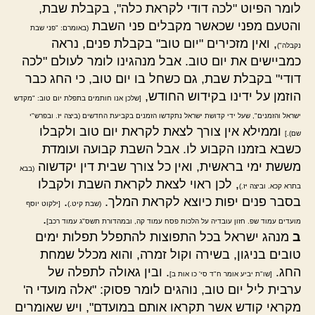
לומר הפיוט "לכה דודי לקראת כלה", בקבלת שבת,
והטעם מפני שכאשר מקבלים פני השבת
(באומרם: "פני שבת
, ואין מזכירים "יום טוב" בקבלת פנים, נראה
נקבלה")
כמביישים את יום טוב. אבל מנהגינו לומר לעולם "לכה
דודי" בקבלת שבת, גם כשחל בו יום טוב, כי החג כבר
הוזמן על ידינו בקידוש החודש,
[שלכן אנו חותמים בתפלת יום טוב: "מקדש
ישראל והזמנים", שעל ידי קדושת ישראל נתקדשו הזמנים בקביעת החדשים (ביצה יז. ובפרש"י
וממילא אין צורך לצאת לקראת יום טוב ולקבלו
שם).]
כשבא בזמנו הקבוע לו. אבל השבת קבועה ועומדת
מששת ימי בראשית, ואין כל צורך שבית דין יקדשוה
(בבא
, לכן ראוי לצאת לקראת השבת ולקבלו
בתרא קכא. וביצה יז.)
בסבר פנים יפות כיוצא לקראת המלך.
.
(שבת קיט.)
[ילקוט יוסף
.
מועדים עמוד שפ. חזון עובדיה על הלכות פסח עמוד קה, ובמהדורת תשס"ג עמוד רכב]
ב
מנהג ישראל בכל התפוצות להתפלל תפלות ימים
טובים בניגון, בשירה וקול זמרה, והוא מכלל שמחת
החג.
. ובין גאולה לתפלה של
[שו"ת יביע אומר ח"ד סי' כו אות ב]
ערבית ליל יום טוב, נוהגים לומר פסוק: "אלה מועדי ה'
מקראי קודש אשר תקראו אותם במועדם", ויש שאומרים