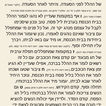
של ההלל לפני הסעודה, והיתר לאחר הסעודה.
[ילקו"י מועדים
עמ' שפב. יביע אומר חלק ב' סי' כה. וחלק ד' סימן כא. וחזון עובדיה על הלכות פסח מהדורת
.
ו
אף במקומות שעדיין לא נהגו לגמור ההלל
תשס"ג עמוד רכז]
בבית הכנסת בערבית ליל פסח, טוב ונכון שיסכימו
לקבל על עצמם מנהג יקר זה, ועל כל פנים מי שמתפלל
עם ציבור שאינם נוהגים לאומרו, נכון שיגמור את ההלל
ביחידות בבית הכנסת, או מיד עם בואו לביתו, ויברך
עליו תחילה וסוף.
[ילקוט יוסף מועדים עמוד שפב. יחוה דעת ח"ה סי' קסא. חזון
.
ז
במקומות שמתפללים תפלת ערבית
עובדיה תשס"ג עמ' רכט]
של חג מבעוד יום קודם צאת הכוכבים, עם כל זה
רשאים לומר את ההלל בברכה, אפילו שעדיין לא הגיע
זמן צאת הכוכבים.
.
ח
ציבור שטעו ושכחו
[יחוה דעת ח"ה סי' לד]
לומר את ההלל בליל פסח בבית הכנסת, ונזכר היחיד
לאחר שבא לביתו, יגמור מיד את ההלל בברכותיו,
תחלה וסוף, קודם הקידוש.
.
ט
גם
[יחוה דעת חלק ה סימן קסא]
הנשים צריכות לגמור את ההלל בברכותיו בליל חג
הפסח, קודם הסדר. ולדידן אף יכולות הנשים להוציא
ידי חובה את בני הבית השומעים ומכוונים לצאת ידי