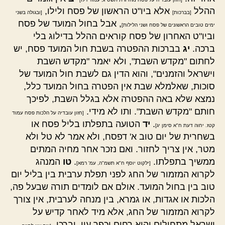
ההלל
אלא ביו"ט הראשון של פסח ולילו,
[בברכות]
[ובגולה בשני
, אבל בחול המועד של פסח
ימים טובים הראשונים של פסח ושני הלילות]
וביו"ט האחרון של פסח קוראים ההלל בדילוג בלי
ברכה.
יג
בברכות ההפטרה בשבת חול המועד פסח, יש
לחתום "מקדש השבת", ולא יאמר "מקדש השבת
וישראל והזמנים", והוא הדין גם לשבת חול המועד של
סוכות, שאלמלא שבת אין הפטרה בחול המועד כלל,
נמצא שלא באה ההפטרה אלא בגלל השבת, לפיכך
חותם "מקדש השבת". ותו לא מידי.
[חזון עובדיה על הלכות פסח עמוד
.
יד
הטועה בתפלתו בליל פסח או
קטז. יחוה דעת ח"א סימן יג]
בשחרית של יום טוב א' דפסח, ולא אמר לא טל ולא
מטר, אין צריך לחזור. ואם נזכר אחר מחיה המתים
ממשיך בתפלתו.
.
טו
המנהג
[ילקוט יוסף ח"א תשמ"ה, עמ' רמא]
לקרוא המזמור של החג לפני תפלת ערבית בין בליל יום
טוב בין בחול המועד. אולם אם לומדים תורה שבעל פה,
הלכות או אגדות, או גמרא, בין מנחה לערבית, אין צורך
לקרוא המזמור של החג, אלא מיד לאחר קדיש על
ישראל מתחילים והוא רחום יכפר עון, וברכו.