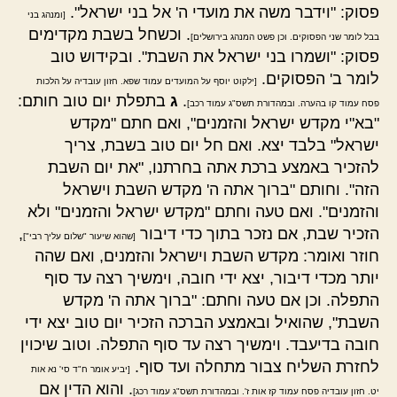
פסוק: "וידבר משה את מועדי ה' אל בני ישראל".
[ומנהג בני
. וכשחל בשבת מקדימים
בבל לומר שני הפסוקים. וכן פשט המנהג בירושלים]
פסוק: "ושמרו בני ישראל את השבת". ובקידוש טוב
לומר ב' הפסוקים.
[ילקוט יוסף על המועדים עמוד שפא. חזון עובדיה על הלכות
.
ג
בתפלת יום טוב חותם:
פסח עמוד קו בהערה. ובמהדורת תשס"ג עמוד רכב]
"בא"י מקדש ישראל והזמנים", ואם חתם "מקדש
ישראל" בלבד יצא. ואם חל יום טוב בשבת, צריך
להזכיר באמצע ברכת אתה בחרתנו, "את יום השבת
הזה". וחותם "ברוך אתה ה' מקדש השבת וישראל
והזמנים". ואם טעה וחתם "מקדש ישראל והזמנים" ולא
הזכיר שבת, אם נזכר בתוך כדי דיבור
,
[שהוא שיעור "שלום עליך רבי"]
חוזר ואומר: מקדש השבת וישראל והזמנים, ואם שהה
יותר מכדי דיבור, יצא ידי חובה, וימשיך רצה עד סוף
התפלה. וכן אם טעה וחתם: "ברוך אתה ה' מקדש
השבת", שהואיל ובאמצע הברכה הזכיר יום טוב יצא ידי
חובה בדיעבד. וימשיך רצה עד סוף התפלה. וטוב שיכוין
לחזרת השליח צבור מתחלה ועד סוף.
[יביע אומר ח"ד סי' נא אות
. והוא הדין אם
יט. חזון עובדיה פסח עמוד קז אות ז'. ובמהדורת תשס"ג עמוד רכג]