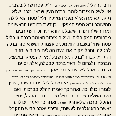
חובת ההלל.
.
י
ליל פסח שחל בשבת,
[יחוה דעת חלק ה סימן לד]
אין לשליח ציבור לומר "ברכה מעין שבע", מפני שלא
תיקנו לאומרה אלא מפני המזיקין, וליל פסח הוא לילה
המשומר ובא מפני המזיקין. וכן דעת רבותינו הראשונים
ומרן השלחן ערוך שקבלנו הוראותיו. וכן דעת רבים
מרבותינו המקובלים. ושליח ציבור האומר ברכה זו בליל
פסח שחל בשבת, הוא מכניס עצמו לחשש איסור ברכה
לבטלה. ומכל מקום אם טעה השליח ציבור או הזיד
והתחיל לברך "ברכה מעין שבע", אין להפסיקו באמצע
הברכה, ולגרום ל"ודאי" ברכה לבטלה, אלא יסיים
הברכה, אבל לא יענו אחריו אמן.
[יביע אומר חלק ב סימן כה. וח"ד סימן
כא אות ג'. וח"י בהערות לרב פעלים חלק ג' סימן כג. וחזון עובדיה על הלכות פסח דיני תפלת
.
יא
כשחל ליל פסח בשבת, צריך
פסח. הליכות עולם חלק א' עמוד שיג]
לומר ויכולו וכו', ואחר כך יאמרו ההלל בברכות. ואם
טעה השליח ציבור והתחיל מיד בברכת ההלל, יסיים
ההלל וברכה שלאחריו
, ואחר כך יאמר ויכולו עד
[יהללוך]
"אשר ברא אלהים לעשות", ותיכף יאמר קדיש תתקבל
אחר זה.
יב
אין גומרים
[חזון עובדיה על פסח מהדורת תשס"ג, עמוד רלז]