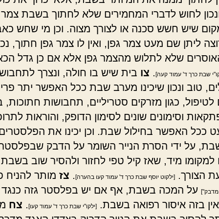
נכון לחוש לדברי המחמירים שלא לחתוך בשבת צמר ג
קום שיש חשש סכנה או לצורך מצוה. וכן מי שחש כאב
וצה ליתן שם מעט צמר גפן, ואין לו צמר גפן חתוך, נכו
אוסרים שלא לתלוש מהצמר גפן אלא אם כן גדל הכא
.
צו
בית שיש בו חולה, ונצרך לתחבושו
קו"י שבת כרך ד' עמוד קעה]
ים, טוב ונכון שיכינו מערב שבת ככל האפשר יתר פרי
 לטיפול, כגון מזרקים סטריליים, תחבושות חתוכות, ב
תקאות וסימונים שונים לסימון הדופק, והוראות לתרופ
ט ככל האפשר בחילול שבת. וכן יכינו את הפלסטרים 
בת, על ידי הסרת הנייר השומר על הדבק שבפלסטר.
 למקומו מיד, שאז קיל טפי לחזור ולהסיר שוב בשבת
עת הצורך.
.
צז
מותר להניח 
[ילקוט יוסף שבת כרך ד' עמוד קעו בהערה]
על המכה בשבת, אף אם יש בפלסטר גזה כנגד 
מדבק"]
אין בזה איסור רפואה בשבת.
.
צח
מע
[ילקו"י שבת כרך ד' עמוד קעו]