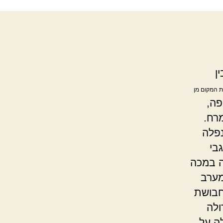
ן
ת המקום מן
פה,
רח.
פלה
בי
ה במכה
מערב
חבושת
לה
ה על