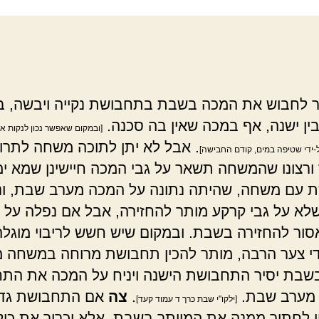
 לחבוש את המכה בשבת בתחבושת נקייה ויבשה, בי
ין ישנה, אף במכה שאין בה סכנה.
[ובמקום שאפשר נכון לנקות א
. אבל לא יתן לתוכה משחה לתרו
-ידי שטיפה במים, קודם החבישה]
רצונו שהמשחה תשאר על גבי המכה חיישינן שמא ימ
 עם משחה, שהיתה נתונה על המכה מערב שבת, ונ
א על גבי קרקע מותר להחזירה, אבל אם נפלה על ג
סור להחזירה בשבת. ובמקום שיש חשש לריבוי מוגל
ידי צער הרבה, מותר להכין תחבושת מרוחה במשחה 
שבת יסיר התחבושת הישנה ויניח על המכה את הת
 מערב שבת.
.
צה
אם התחבושת גדו
[ילקו"י שבת כרך ד עמוד קעד]
ן לחתוך ממנה את המיותר בשבת, אלא יכרוך את כול