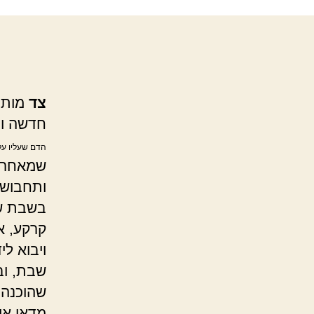
צד
מותר
חדשה וב
הדם שעליו על
שמאחר ו
ותחבושת
בשבת של
קרקע, א
ויבוא ל
שבת, וב
שהוכנה
מדאי אי