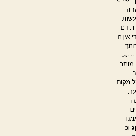
.
[ילקו"י שם
חה
עשות
ת דם
אין זו
חתך
דבר חשש
מותר
.
ל מקום
ר,
ה
ם
מנו
ג
וכן