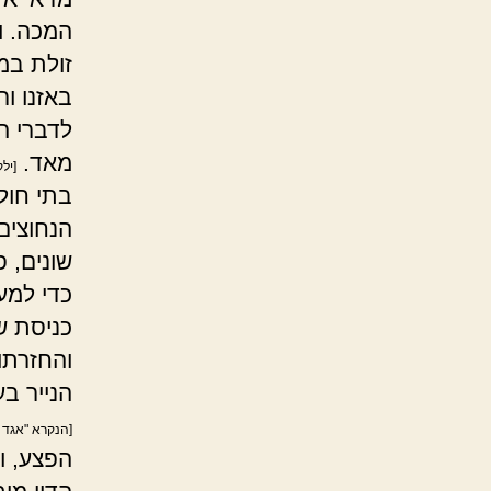
המכה. ו
זולת במ
באזנו ור
לדברי ה
מאד.
[יל
בתי חול
הנחוצים
שונים, פ
כדי למע
כניסת ש
והחזרתו
הנייר ב
[הנקרא "אגד 
הפצע, ו