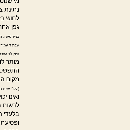
מי שנוט
נתינת צ
לחוש בז
גפן אחר
בנייר טישיו, ו
שבת ד' עמוד ק
סימן לד הערה ז
מותר לו
התפשטות
מקום הנ
[ילקו"י שבת כ
ואינו י
לרשות ה
בלעדי ה
ופסיעתו