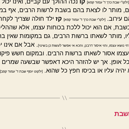
קו
נכה ההולך עם קביים, ואינו יכול
[ילקו"י שבת כרך ד' עמוד קפא]
, מותר לו לצאת בהם בשבת לרשות הרבים, אף במ
ם עירוב.
קז
ילד חולה שצריך לקחת
[ילקו"י שבת כרך ד' עמוד קפא]
שבת, אם הוא יכול ללכת בכוחות עצמו, אלא שההלי
ו, מותר לשאתו ברשות הרבים, גם במקומות שאין ב
. אבל אם אינו יכ
חי נושא עצמו, והוי איסור דרבנן, והכא אי אפשר לעשות כן בשינוי]
צמו אסור לשאתו ברשות הרבים. ובמקום חשש פיקו
ל אופן. אך יש להזהר היכא דאפשר שבשעה שמרים 
יהיה עליו או בכיסו חפץ כל שהוא.
[ילקוט יוסף שבת ד' עמוד קפב]
בשבת