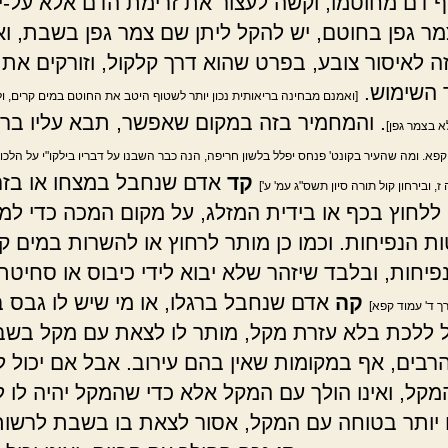
ף דם מחוטמו, וקשה לעצור את זרימת הדם אלא על-יד
מר גפן בחוטם, יש להקל ליתן שם צמר גפן בשבת, ואי
ה לאיסור צובע, בפרט שהוא דרך קלקול, וזורקים את
 השימוש.
[ואמנם מבחינה בריאותית נכון יותר לשטוף היטב את החוטם במים קרים,
. והמחמיר בזה במקום שאפשר, תבא עליו בר
לא בצמר גפן]
פא. ומה שהעיר בקונט' פנחס יפלל בלשון חריפה, הנה כבר השבנו על דבריו בילקו"י על הלכות
קד
אדם שנחבל במצחו או בזרו
, ובירחון קול תורה סיון תשס"ג עמ' ע']
 ללחוץ בכף או בידית המזלג, על מקום המכה כדי למ
 הנפיחות. וכמו כן מותר לרחוץ או להשרות במים ק
פיחות, ובלבד שיזהר שלא יבוא לידי כיבוס או סחיטת
קה
אדם שנחבל ברגלו, או מי שיש לו גבס ב
רך ד' עמוד קפא]
כול ללכת בלא עזרת מקל, מותר לו לצאת עם מקל בש
רבים, אף במקומות שאין בהם עירוב. אבל אם יכול 
מקל, ואינו הולך עם המקל אלא כדי שהמקל יהיה לו ל
 יותר בטוחה עם המקל, אסור לצאת בו בשבת לרשות