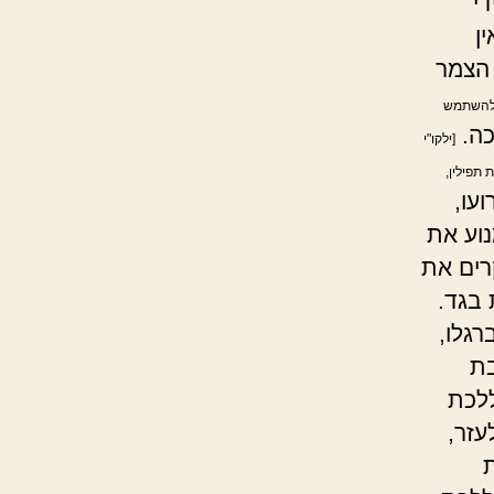
י
ן
 הצמר
 ולהשתמש
כה.
[ילקו"י
 תפילין,
עו,
נוע את
רים את
 בגד.
רגלו,
בת
ללכת
עזר,