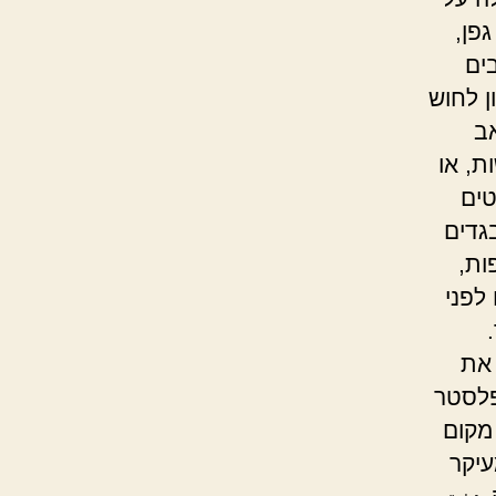
פן,
ים
ן לחוש
ב
ת, או
טים
גדים
ות,
לפני
 את
פלסטר
מקום
יקר