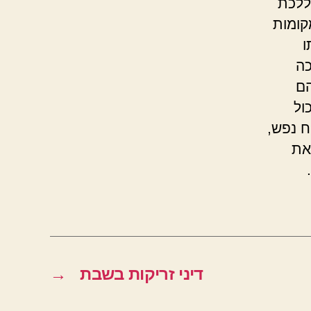
 ללכת
קומות
ו
כה
הם
ול
ח נפש,
את
.
דיני זריקות בשבת
→