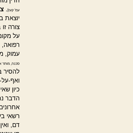
הדין מו
.
צ
עמ' קעז]
יוצאת ב
צורה זו
על מקום
רפואה, 
עמוק, מ
סכנה, מותר אף
להסיר ב
ואף-על-
כיון שא
הדבר נח
אחרונים
רשאי בע
דם, ואי