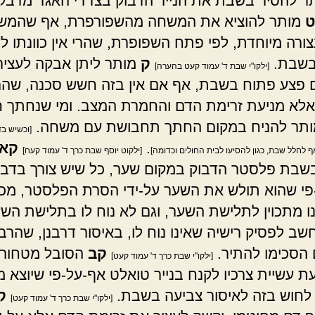
תר להסיר בשבת את הנייר הדבוק בצדדי האגד מדבק
ט
מותר להוציא את המשחה מהשפורפרת, אף שהמש
צורה מיוחדת, לפי פתח השפופרת, שהרי אין כוונתו ל
 בשבת.
ק
מותר ליתן אבקה לעציר
[ילקו"י שבת ד' עמוד קעט בהערה]
 פצע פתוח בשבת, אף אם אין בזה חשש סכנה, שהרי 
אלא מניעת זרימת הדם והחמרת המצב. ומי שנחתך 
ותר להניח במקום החתך תחבושת עם משחה.
[וכשיש ב
.
קא
 לחלל שבת, כגון להסיעו לבית החולים וכדומה]
[ילקוט יוסף שבת כרך ד' עמוד קעח]
שבת פלסטר הדבוק במקום שער, כל שיש צורך בדבר
פי שהוא תולש את השער על-ידי הסרת הפלסטר, מכ
ינו מתכוין לתלישת השער, וגם לא נוח לו בתלישת השע
שב לפסיק רישיה שאינו נוח לו, באיסור דרבנן, שהרב
 הסכימו להתיר.
קב
הסובל מטחורי
[ילקו"י שבת כרך ד' עמוד קעט]
ת עשיית צרכיו לקנח בנייר טואלט אף-על-פי שיוצא מ
ן לחוש בזה לאיסור צביעה בשבת.
ק
[ילקו"י שבת כרך ד' עמוד קעט]